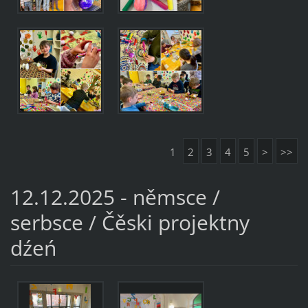
1
2
3
4
5
>
>>
12.12.2025 - němsce /
serbsce / Čěski projektny
dźeń