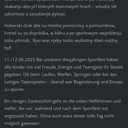
skakanju abo při lóštnych teamowych hrach – wšudźe bě
zahoritosć a zasadźenje pytnyć.
Hoberski dźak dźe na mnohe pomocnicy a pomocnikow,
kotrež su so doprědka, w běhu a po sportowym swjedźenju
sobu přimali. Bjez was njeby tutón wulkotny dźeń móžny
był!
11./12.06.2025 Bei unserem diesjährigen Sportfest haben
alle Kinder mit viel Freude, Energie und Teamgeist ihr Bestes
gegeben. Ob beim Laufen, Werfen, Springen oder bei den
lustigen Teamspielen – überall war Begeisterung und Einsatz
zu spüren.
Ein riesiges Dankeschön geht an die vielen Helferinnen und
Helfer, die vor, während und nach dem Sportfest mit
angepackt haben. Ohne euch wäre dieser tolle Tag nicht
möglich gewesen!