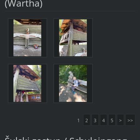
(Wartha)
1
2
3
4
5
>
>>