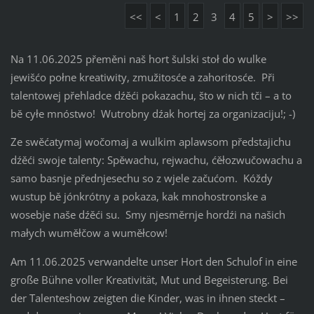
<<
<
1
2
3
4
5
>
>>
Na 11.06.2025 přeměni naš hort šulski stoł do wulke
jewišćo połne kreatiwity, zmužitosće a zahoritosće. Při
talentowej přehladce dźěći pokazachu, što w nich tči – a to
bě cyłe mnóstwo! Wutrobny dźak hortej za organizaciju!; -)
Ze swěćatymaj wočomaj a wulkim aplawsom předstajichu
dźěći swoje talenty: Spěwachu, rejwachu, ćěłozwučowachu a
samo basnje přednjesechu so z wjele začućom. Kóždy
wustup bě jónkrótny a pokaza, kak mnohostronske a
wosebje naše dźěći su. Smy njesměrnje hordźi na našich
małych wuměłčow a wuměłcow!
Am 11.06.2025 verwandelte unser Hort den Schulof in eine
große Bühne voller Kreativität, Mut und Begeisterung. Bei
der Talenteshow zeigten die Kinder, was in ihnen steckt –