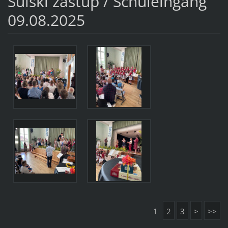
Šulski zastup / Schuleingang
09.08.2025
1
2
3
>
>>