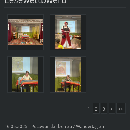
1
2
3
>
>>
16.05.2025 - Pućowanski dźeń 3a / Wandertag 3a