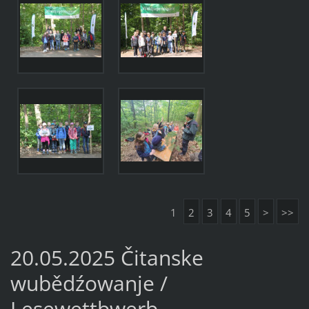
1
2
3
4
5
>
>>
20.05.2025 Čitanske
wubědźowanje /
Lesewettbwerb