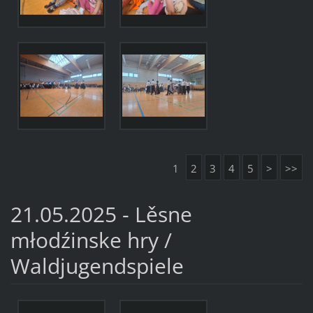
1
2
3
4
5
>
>>
21.05.2025 - Lěsne
młodźinske hry /
Waldjugendspiele