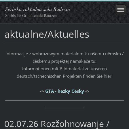
Serbska zakładna šula Budyšin
Sorbische Grundschule Bautzen
aktualne/Aktuelles
Informacije z wobrazowym materialom k našemu němsko /
čěskemu projektej namakaće tu:
Informationen mit Bildmaterial zu unseren
deutsch/tschechischen Projekten finden Sie hier:
->
GTA - hezky Česky
<-
_____________________________________________________________________
_______________________
02.07.26 Rozžohnowanje /