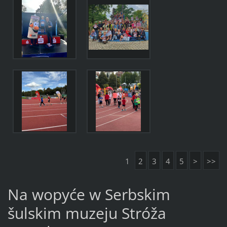
1
2
3
4
5
>
>>
Na wopyće w Serbskim
šulskim muzeju Stróža