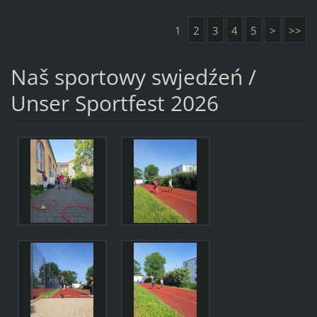
1
2
3
4
5
>
>>
Naš sportowy swjedźeń /
Unser Sportfest 2026