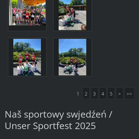
1
2
3
4
5
>
>>
Naš sportowy swjedźeń /
Unser Sportfest 2025