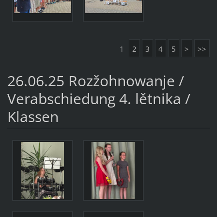
1
2
3
4
5
>
>>
26.06.25 Rozžohnowanje /
Verabschiedung 4. lětnika /
Klassen