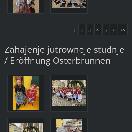
1
2
3
4
5
>
>>
Zahajenje jutrowneje studnje
/ Eröffnung Osterbrunnen