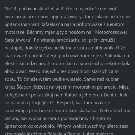
Naš 3. pućowanski dźeń w 3.lětniku wjedźeše nas wot
Swinjarnje přez rjane Lipjo do Jawory. Tam čakaše hižo knjez
Špitank (nan wot Rafaela) na nas a přihotowaše z Benitom
motorske. Běchmy mjenujcy z hosćom na “Motocrossowej
čarje Jawora”. Po witanju smědźachu so prěni zmužići
nastupić, dokelž trjebachu škitnu drastu a nahłownik. Hižo
startowachu prěni šulerjo pod nawodom knjeza Špitanka na
elektriskich dźěćacych motorskich a smědźachu někotre koła
absolować. Wězo mějachu tež dowolnosć staršich za to
sobu. To činješe wšěm wulke wjeselo. Samo naš kubłar
knjez Šćapan jědźeše na wjetšim motorskim po arealu. Mjez
kołojězbami pokazaštaj nam Rafael a jeho bratr Benito, kak
so na wulkej čarje jězdźi. Respekt, kak tam po čarje
smaleštaj a přez hórki z motorskim skakaštaj. Nětko běchmy
wćipni, kak wulka je čara a pućowachmy z knjezom
Špitankom dokowokoło. Při tym wobdźiwachmy přeco zaso
kmanosće jězdźenja Rafaela a Benita. Lubej maćerce