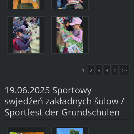
1
2
3
4
>
>>
19.06.2025 Sportowy
swjedźeń zakładnych šulow /
Sportfest der Grundschulen