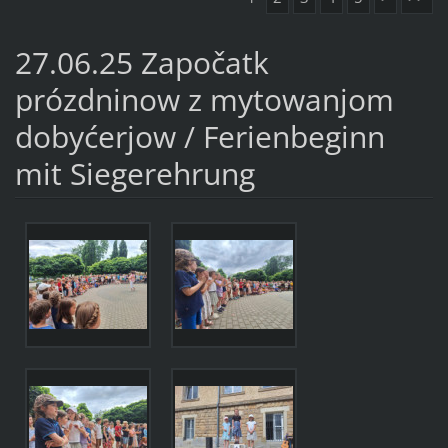
27.06.25 Započatk
prózdninow z mytowanjom
dobyćerjow / Ferienbeginn
mit Siegerehrung