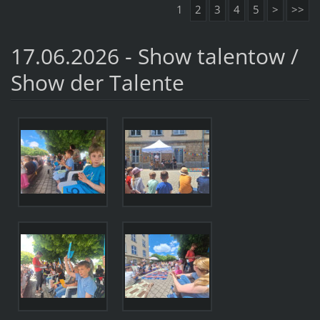
1
2
3
4
5
>
>>
17.06.2026 - Show talentow /
Show der Talente