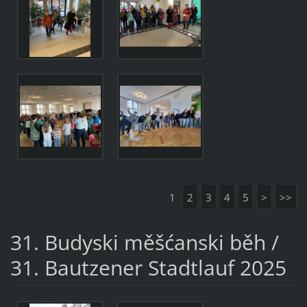
1
2
3
4
5
>
>>
31. Budyski měšćanski běh /
31. Bautzener Stadtlauf 2025