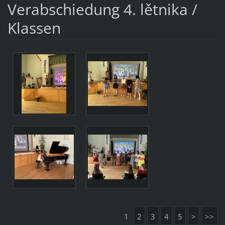
Verabschiedung 4. lětnika /
Klassen
1
2
3
4
5
>
>>