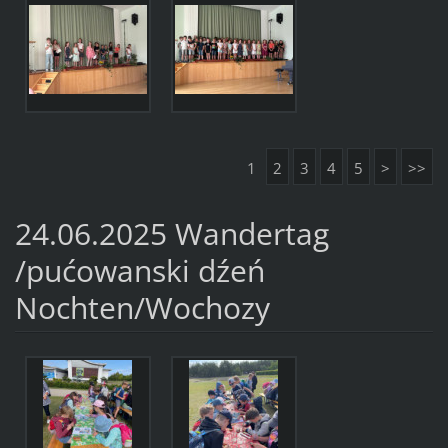
1
2
3
4
5
>
>>
24.06.2025 Wandertag
/pućowanski dźeń
Nochten/Wochozy