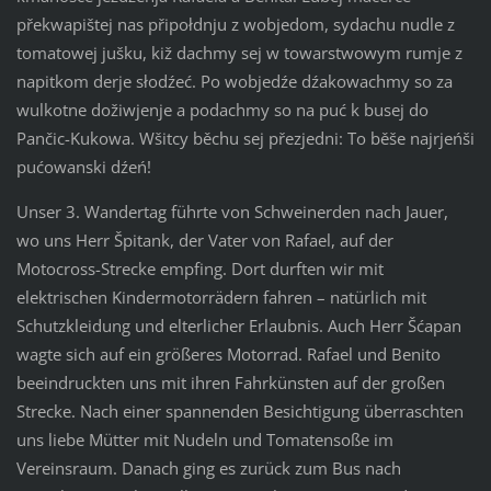
překwapištej nas připołdnju z wobjedom, sydachu nudle z
tomatowej jušku, kiž dachmy sej w towarstwowym rumje z
napitkom derje słodźeć. Po wobjedźe dźakowachmy so za
wulkotne dožiwjenje a podachmy so na puć k busej do
Pančic-Kukowa. Wšitcy běchu sej přezjedni: To běše najrjeńši
pućowanski dźeń!
Unser 3. Wandertag führte von Schweinerden nach Jauer,
wo uns Herr Špitank, der Vater von Rafael, auf der
Motocross-Strecke empfing. Dort durften wir mit
elektrischen Kindermotorrädern fahren – natürlich mit
Schutzkleidung und elterlicher Erlaubnis. Auch Herr Šćapan
wagte sich auf ein größeres Motorrad. Rafael und Benito
beeindruckten uns mit ihren Fahrkünsten auf der großen
Strecke. Nach einer spannenden Besichtigung überraschten
uns liebe Mütter mit Nudeln und Tomatensoße im
Vereinsraum. Danach ging es zurück zum Bus nach