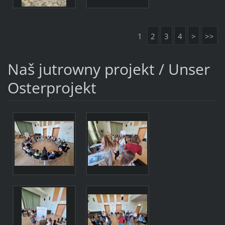
1
2
3
4
>
>>
Naš jutrowny projekt / Unser
Osterprojekt