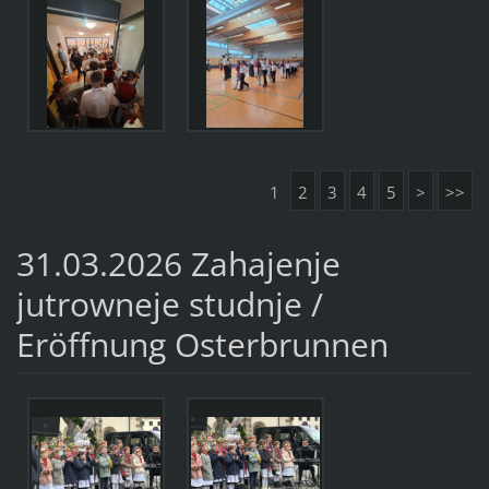
1
2
3
4
5
>
>>
31.03.2026 Zahajenje
jutrowneje studnje /
Eröffnung Osterbrunnen