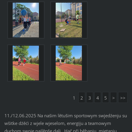
1
2
3
4
5
>
>>
11./12.06.2025 Na našim lětušim sportowym swjedźenju su
wšitke dźěći z wjele wjeselom, energiju a teamowym
duchom swoje najlěpše dali. Hač při běhanju, mjetanju,