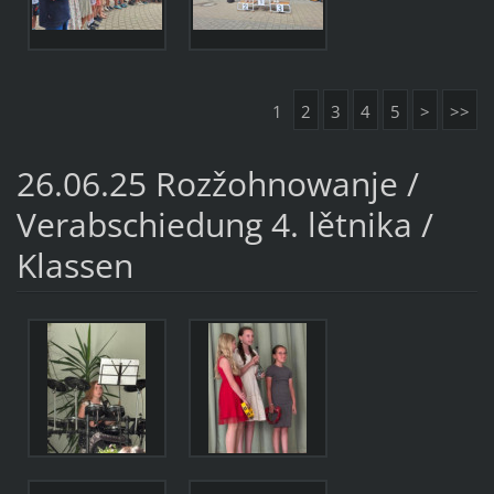
1
2
3
4
5
>
>>
26.06.25 Rozžohnowanje /
Verabschiedung 4. lětnika /
Klassen