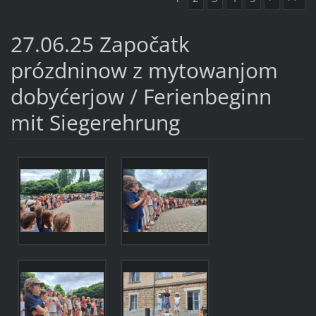
27.06.25 Započatk
prózdninow z mytowanjom
dobyćerjow / Ferienbeginn
mit Siegerehrung