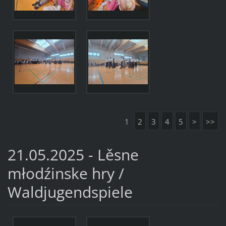
1
2
3
4
5
>
>>
21.05.2025 - Lěsne
młodźinske hry /
Waldjugendspiele