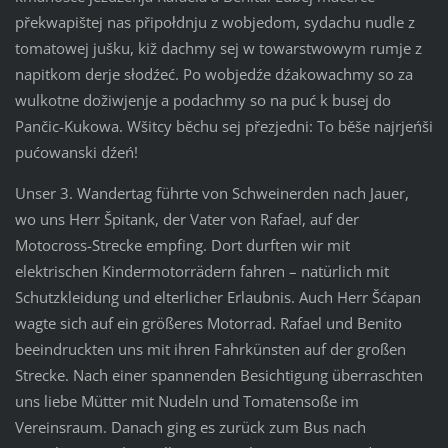
překwapištej nas připołdnju z wobjedom, sydachu nudle z
tomatowej jušku, kiž dachmy sej w towarstwowym rumje z
napitkom derje słodźeć. Po wobjedźe dźakowachmy so za
wulkotne dožiwjenje a podachmy so na puć k busej do
Pančic-Kukowa. Wšitcy běchu sej přezjedni: To běše najrjeńši
pućowanski dźeń!
Unser 3. Wandertag führte von Schweinerden nach Jauer,
wo uns Herr Špitank, der Vater von Rafael, auf der
Motocross-Strecke empfing. Dort durften wir mit
elektrischen Kindermotorrädern fahren – natürlich mit
Schutzkleidung und elterlicher Erlaubnis. Auch Herr Šćapan
wagte sich auf ein größeres Motorrad. Rafael und Benito
beeindruckten uns mit ihren Fahrkünsten auf der großen
Strecke. Nach einer spannenden Besichtigung überraschten
uns liebe Mütter mit Nudeln und Tomatensoße im
Vereinsraum. Danach ging es zurück zum Bus nach