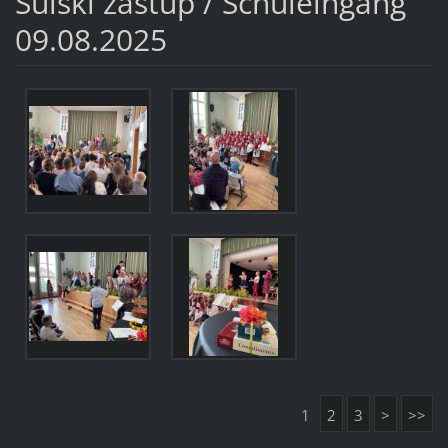
Šulski zastup / Schuleingang
09.08.2025
1
2
3
>
>>