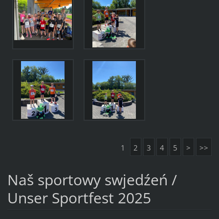
1
2
3
4
5
>
>>
Naš sportowy swjedźeń /
Unser Sportfest 2025