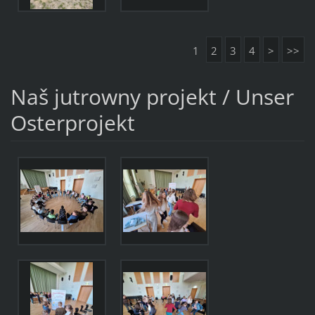
1
2
3
4
>
>>
Naš jutrowny projekt / Unser
Osterprojekt