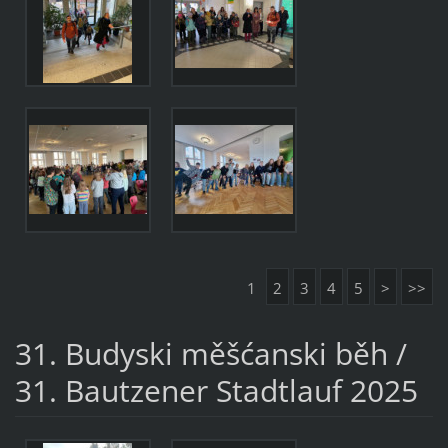
1
2
3
4
5
>
>>
31. Budyski měšćanski běh /
31. Bautzener Stadtlauf 2025