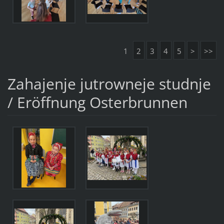
1
2
3
4
5
>
>>
Zahajenje jutrowneje studnje
/ Eröffnung Osterbrunnen