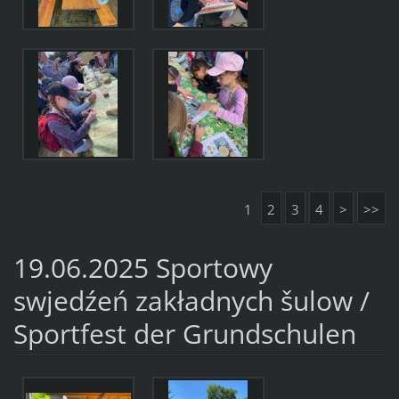
1
2
3
4
>
>>
19.06.2025 Sportowy
swjedźeń zakładnych šulow /
Sportfest der Grundschulen