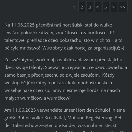
1
2
3
4
5
>
>>
Na 11.06.2025 přeměni naš hort šulski stoł do wulke
jewišćo połne kreatiwity, zmužitosće a zahoritosće. Při
talentowej přehladce dźěći pokazachu, što w nich tči – a to
bě cyłe mnóstwo! Wutrobny dźak hortej za organizaciju!; -)
Ze swěćatymaj wočomaj a wulkim aplawsom předstajichu
dźěći swoje talenty: Spěwachu, rejwachu, ćěłozwučowachu a
samo basnje přednjesechu so z wjele začućom. Kóždy
wustup bě jónkrótny a pokaza, kak mnohostronske a
wosebje naše dźěći su. Smy njesměrnje hordźi na našich
małych wuměłčow a wuměłcow!
Am 11.06.2025 verwandelte unser Hort den Schulof in eine
große Bühne voller Kreativität, Mut und Begeisterung. Bei
der Talenteshow zeigten die Kinder, was in ihnen steckt –