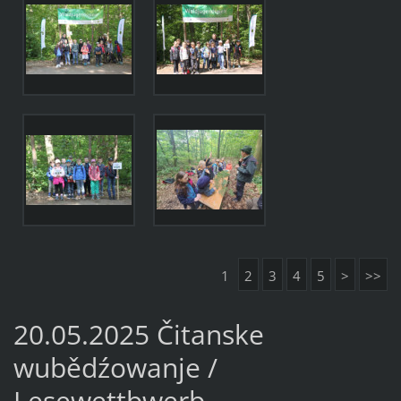
1
2
3
4
5
>
>>
20.05.2025 Čitanske
wubědźowanje /
Lesewettbwerb