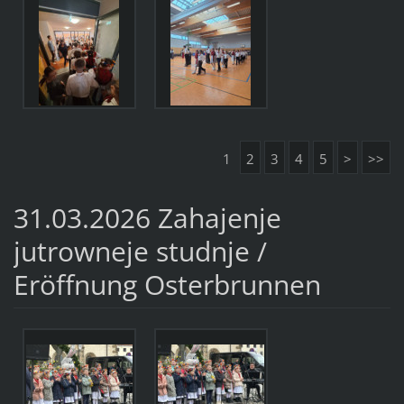
1
2
3
4
5
>
>>
31.03.2026 Zahajenje
jutrowneje studnje /
Eröffnung Osterbrunnen