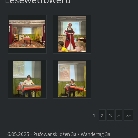
1
2
3
>
>>
16.05.2025 - Pućowanski dźeń 3a / Wandertag 3a