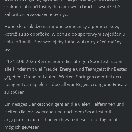
skakanju abo při lóštnych teamowych hrach – wšudźe bě
zahoritosć a zasadźenje pytnyć.
Hoberski dźak dźe na mnohe pomocnicy a pomocnikow,
kotrež su so doprědka, w běhu a po sportowym swjedźenju
sobu přimali. Bjez was njeby tutón wulkotny dźeń móžny
był!
11./12.06.2025 Bei unserem diesjährigen Sportfest haben
alle Kinder mit viel Freude, Energie und Teamgeist ihr Bestes
gegeben. Ob beim Laufen, Werfen, Springen oder bei den
lustigen Teamspielen – überall war Begeisterung und Einsatz
zu spüren.
Ein riesiges Dankeschön geht an die vielen Helferinnen und
Helfer, die vor, während und nach dem Sportfest mit
angepackt haben. Ohne euch wäre dieser tolle Tag nicht
möglich gewesen!