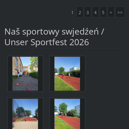
1
2
3
4
5
>
>>
Naš sportowy swjedźeń /
Unser Sportfest 2026