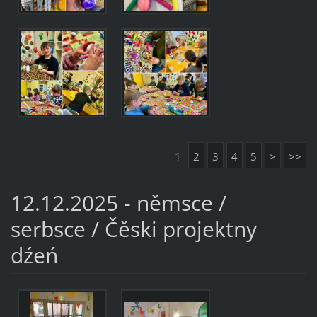
1
2
3
4
5
>
>>
12.12.2025 - němsce /
serbsce / Čěski projektny
dźeń