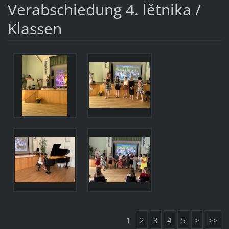
Verabschiedung 4. lětnika /
Klassen
1
2
3
4
5
>
>>