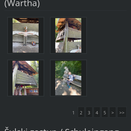
(Wartha)
1
2
3
4
5
>
>>