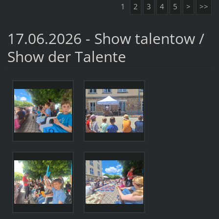
1
2
3
4
5
>
>>
17.06.2026 - Show talentow /
Show der Talente