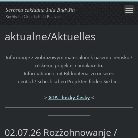
Serbska zakładna šula Budyšin
Sorbische Grundschule Bautzen
aktualne/Aktuelles
Informacije z wobrazowym materialom k našemu němsko /
čěskemu projektej namakaće tu:
Informationen mit Bildmaterial zu unseren
deutsch/tschechischen Projekten finden Sie hier:
->
GTA - hezky Česky
<-
_____________________________________________________________________
_______________________
02.07.26 Rozžohnowanje /