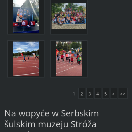
1
2
3
4
5
>
>>
Na wopyće w Serbskim
šulskim muzeju Stróža