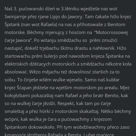
Naš 3. pućowanski dźeń w 3.lětniku wjedźeše nas wot
Swinjarnje přez rjane Lipjo do Jawory. Tam čakaše hižo knjez
Špitank (nan wot Rafaela) na nas a přihotowaše z Benitom
motorske. Běchmy mjenujcy z hosćom na “Motocrossowej
čarje Jawora”. Po witanju smědźachu so prěni zmužići
nastupić, dokelž trjebachu škitnu drastu a nahłownik. Hižo
startowachu prěni šulerjo pod nawodom knjeza Špitanka na
elektriskich dźěćacych motorskich a smědźachu někotre koła
absolować. Wězo mějachu tež dowolnosć staršich za to
sobu. To činješe wšěm wulke wjeselo. Samo naš kubłar
knjez Šćapan jědźeše na wjetšim motorskim po arealu. Mjez
kołojězbami pokazaštaj nam Rafael a jeho bratr Benito, kak
so na wulkej čarje jězdźi. Respekt, kak tam po čarje
smaleštaj a přez hórki z motorskim skakaštaj. Nětko běchmy
wćipni, kak wulka je čara a pućowachmy z knjezom
Špitankom dokowokoło. Při tym wobdźiwachmy přeco zaso
kmanosće jězdźenja Rafaela a Benita. Lubej maćerce