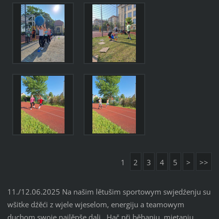
1
2
3
4
5
>
>>
11./12.06.2025 Na našim lětušim sportowym swjedźenju su
wšitke dźěći z wjele wjeselom, energiju a teamowym
duchom swoje najlěpše dali. Hač při běhanju, mjetanju,