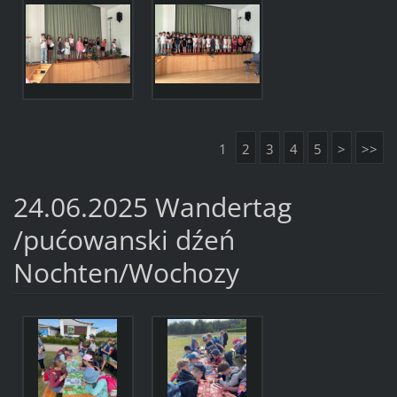
1
2
3
4
5
>
>>
24.06.2025 Wandertag
/pućowanski dźeń
Nochten/Wochozy