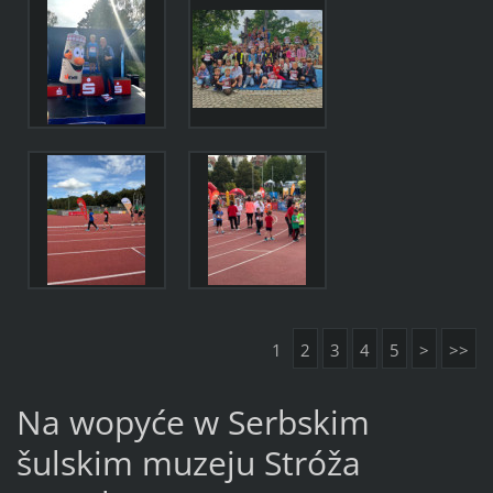
1
2
3
4
5
>
>>
Na wopyće w Serbskim
šulskim muzeju Stróža