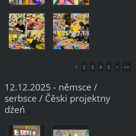
1
2
3
4
5
>
>>
12.12.2025 - němsce /
serbsce / Čěski projektny
dźeń