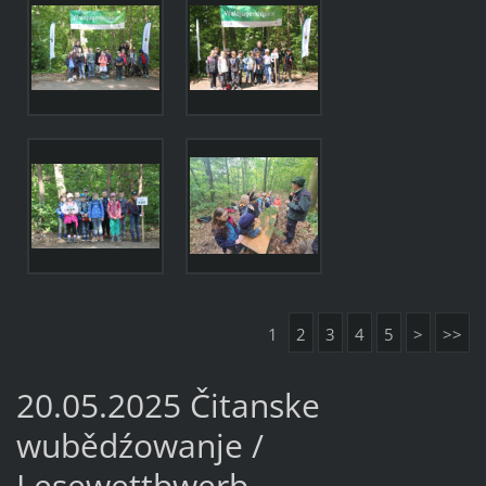
1
2
3
4
5
>
>>
20.05.2025 Čitanske
wubědźowanje /
Lesewettbwerb