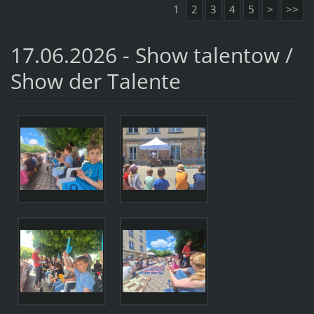
1
2
3
4
5
>
>>
17.06.2026 - Show talentow /
Show der Talente