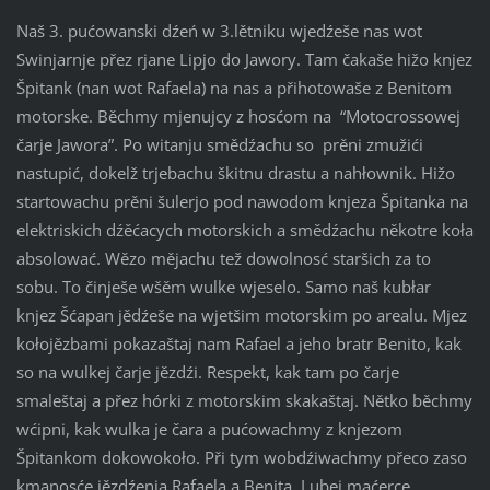
Naš 3. pućowanski dźeń w 3.lětniku wjedźeše nas wot
Swinjarnje přez rjane Lipjo do Jawory. Tam čakaše hižo knjez
Špitank (nan wot Rafaela) na nas a přihotowaše z Benitom
motorske. Běchmy mjenujcy z hosćom na “Motocrossowej
čarje Jawora”. Po witanju smědźachu so prěni zmužići
nastupić, dokelž trjebachu škitnu drastu a nahłownik. Hižo
startowachu prěni šulerjo pod nawodom knjeza Špitanka na
elektriskich dźěćacych motorskich a smědźachu někotre koła
absolować. Wězo mějachu tež dowolnosć staršich za to
sobu. To činješe wšěm wulke wjeselo. Samo naš kubłar
knjez Šćapan jědźeše na wjetšim motorskim po arealu. Mjez
kołojězbami pokazaštaj nam Rafael a jeho bratr Benito, kak
so na wulkej čarje jězdźi. Respekt, kak tam po čarje
smaleštaj a přez hórki z motorskim skakaštaj. Nětko běchmy
wćipni, kak wulka je čara a pućowachmy z knjezom
Špitankom dokowokoło. Při tym wobdźiwachmy přeco zaso
kmanosće jězdźenja Rafaela a Benita. Lubej maćerce