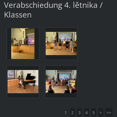
Verabschiedung 4. lětnika /
Klassen
1
2
3
4
5
>
>>