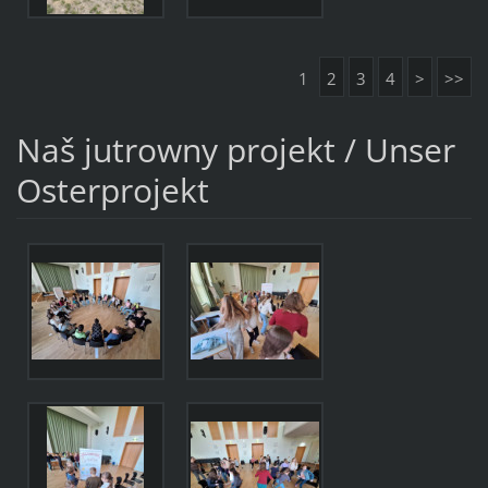
1
2
3
4
>
>>
Naš jutrowny projekt / Unser
Osterprojekt