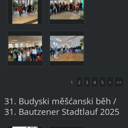
1
2
3
4
5
>
>>
31. Budyski měšćanski běh /
31. Bautzener Stadtlauf 2025