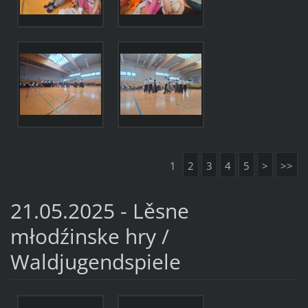
1
2
3
4
5
>
>>
21.05.2025 - Lěsne
młodźinske hry /
Waldjugendspiele