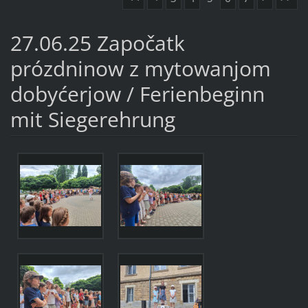
27.06.25 Započatk
prózdninow z mytowanjom
dobyćerjow / Ferienbeginn
mit Siegerehrung