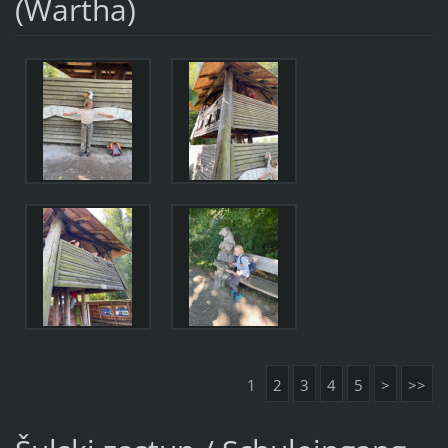
(Wartha)
1
2
3
4
5
>
>>