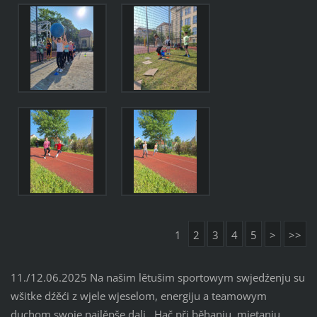
1
2
3
4
5
>
>>
11./12.06.2025 Na našim lětušim sportowym swjedźenju su
wšitke dźěći z wjele wjeselom, energiju a teamowym
duchom swoje najlěpše dali. Hač při běhanju, mjetanju,