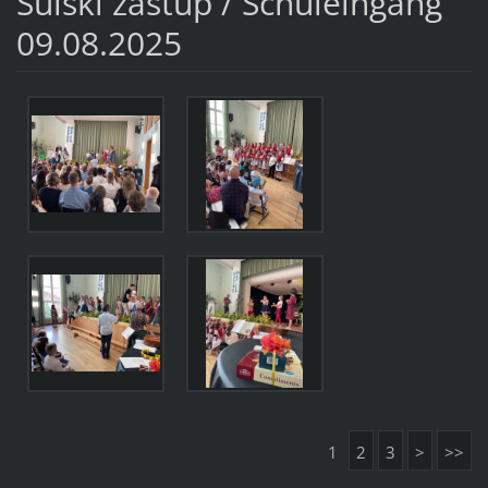
Šulski zastup / Schuleingang
09.08.2025
1
2
3
>
>>