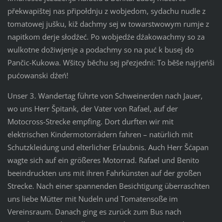
překwapištej nas připołdnju z wobjedom, sydachu nudle z
tomatowej jušku, kiž dachmy sej w towarstwowym rumje z
napitkom derje słodźeć. Po wobjedźe dźakowachmy so za
wulkotne dožiwjenje a podachmy so na puć k busej do
Pančic-Kukowa. Wšitcy běchu sej přezjedni: To běše najrjeńši
pućowanski dźeń!
Unser 3. Wandertag führte von Schweinerden nach Jauer,
wo uns Herr Špitank, der Vater von Rafael, auf der
Motocross-Strecke empfing. Dort durften wir mit
elektrischen Kindermotorrädern fahren – natürlich mit
Schutzkleidung und elterlicher Erlaubnis. Auch Herr Šćapan
wagte sich auf ein größeres Motorrad. Rafael und Benito
beeindruckten uns mit ihren Fahrkünsten auf der großen
Strecke. Nach einer spannenden Besichtigung überraschten
uns liebe Mütter mit Nudeln und Tomatensoße im
Vereinsraum. Danach ging es zurück zum Bus nach