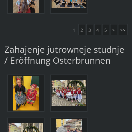
1
2
3
4
5
>
>>
Zahajenje jutrowneje studnje
/ Eröffnung Osterbrunnen