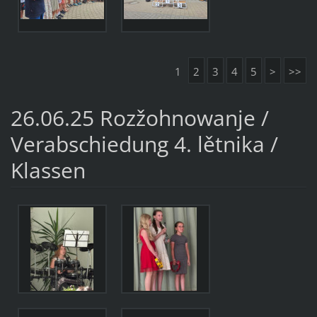
1
2
3
4
5
>
>>
26.06.25 Rozžohnowanje /
Verabschiedung 4. lětnika /
Klassen