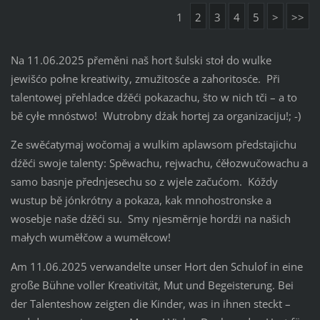
1
2
3
4
5
>
>>
Na 11.06.2025 přeměni naš hort šulski stoł do wulke
jewišćo połne kreatiwity, zmužitosće a zahoritosće. Při
talentowej přehladce dźěći pokazachu, što w nich tči – a to
bě cyłe mnóstwo! Wutrobny dźak hortej za organizaciju!; -)
Ze swěćatymaj wočomaj a wulkim aplawsom předstajichu
dźěći swoje talenty: Spěwachu, rejwachu, ćěłozwučowachu a
samo basnje přednjesechu so z wjele začućom. Kóždy
wustup bě jónkrótny a pokaza, kak mnohostronske a
wosebje naše dźěći su. Smy njesměrnje hordźi na našich
małych wuměłčow a wuměłcow!
Am 11.06.2025 verwandelte unser Hort den Schulof in eine
große Bühne voller Kreativität, Mut und Begeisterung. Bei
der Talenteshow zeigten die Kinder, was in ihnen steckt –