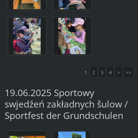
1
2
3
4
>
>>
19.06.2025 Sportowy
swjedźeń zakładnych šulow /
Sportfest der Grundschulen