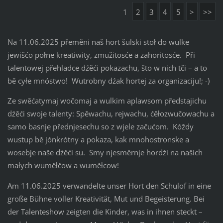
1
2
3
4
5
>
>>
Na 11.06.2025 přeměni naš hort šulski stoł do wulke
jewišćo połne kreatiwity, zmužitosće a zahoritosće. Při
talentowej přehladce dźěći pokazachu, što w nich tči – a to
bě cyłe mnóstwo! Wutrobny dźak hortej za organizaciju!; -)
Ze swěćatymaj wočomaj a wulkim aplawsom předstajichu
dźěći swoje talenty: Spěwachu, rejwachu, ćěłozwučowachu a
samo basnje přednjesechu so z wjele začućom. Kóždy
wustup bě jónkrótny a pokaza, kak mnohostronske a
wosebje naše dźěći su. Smy njesměrnje hordźi na našich
małych wuměłčow a wuměłcow!
Am 11.06.2025 verwandelte unser Hort den Schulof in eine
große Bühne voller Kreativität, Mut und Begeisterung. Bei
der Talenteshow zeigten die Kinder, was in ihnen steckt –