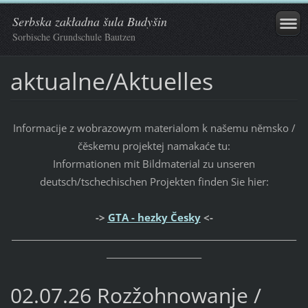
Serbska zakładna šula Budyšin
Sorbische Grundschule Bautzen
aktualne/Aktuelles
Informacije z wobrazowym materialom k našemu němsko /
čěskemu projektej namakaće tu:
Informationen mit Bildmaterial zu unseren
deutsch/tschechischen Projekten finden Sie hier:
->
GTA - hezky Česky
<-
_____________________________________________________________________
_______________________
02.07.26 Rozžohnowanje /