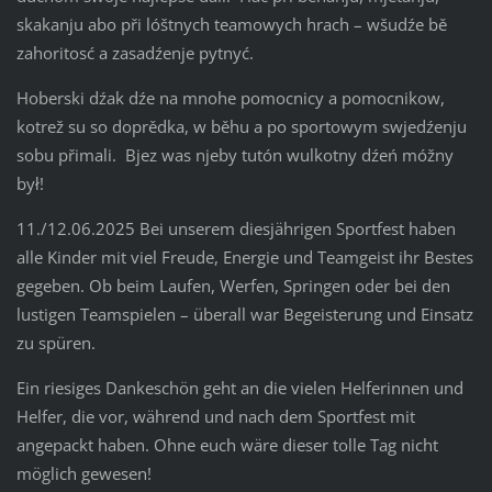
skakanju abo při lóštnych teamowych hrach – wšudźe bě
zahoritosć a zasadźenje pytnyć.
Hoberski dźak dźe na mnohe pomocnicy a pomocnikow,
kotrež su so doprědka, w běhu a po sportowym swjedźenju
sobu přimali. Bjez was njeby tutón wulkotny dźeń móžny
był!
11./12.06.2025 Bei unserem diesjährigen Sportfest haben
alle Kinder mit viel Freude, Energie und Teamgeist ihr Bestes
gegeben. Ob beim Laufen, Werfen, Springen oder bei den
lustigen Teamspielen – überall war Begeisterung und Einsatz
zu spüren.
Ein riesiges Dankeschön geht an die vielen Helferinnen und
Helfer, die vor, während und nach dem Sportfest mit
angepackt haben. Ohne euch wäre dieser tolle Tag nicht
möglich gewesen!