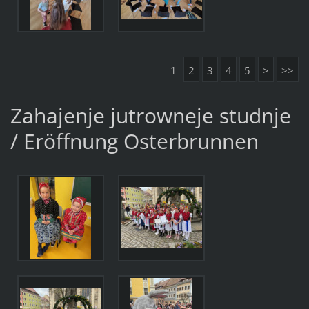
1
2
3
4
5
>
>>
Zahajenje jutrowneje studnje
/ Eröffnung Osterbrunnen