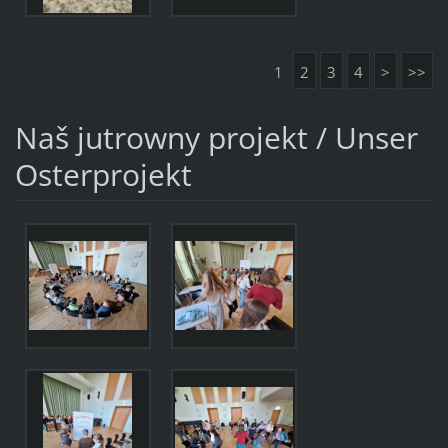
1
2
3
4
>
>>
Naš jutrowny projekt / Unser
Osterprojekt