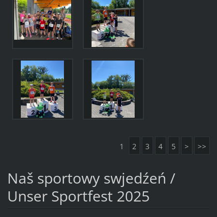
1
2
3
4
5
>
>>
Naš sportowy swjedźeń /
Unser Sportfest 2025