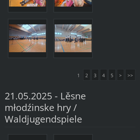
1
2
3
4
5
>
>>
21.05.2025 - Lěsne
młodźinske hry /
Waldjugendspiele