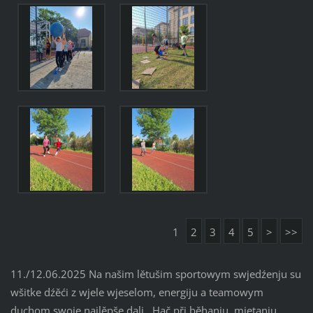
1
2
3
4
5
>
>>
11./12.06.2025 Na našim lětušim sportowym swjedźenju su
wšitke dźěći z wjele wjeselom, energiju a teamowym
duchom swoje najlěpše dali. Hač při běhanju, mjetanju,