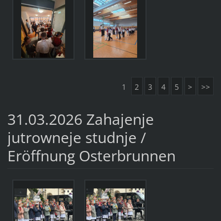
1
2
3
4
5
>
>>
31.03.2026 Zahajenje
jutrowneje studnje /
Eröffnung Osterbrunnen