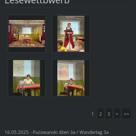
1
2
3
>
>>
16.05.2025 - Pućowanski dźeń 3a / Wandertag 3a