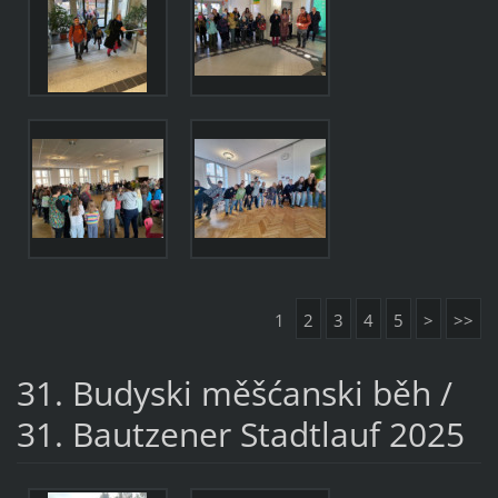
1
2
3
4
5
>
>>
31. Budyski měšćanski běh /
31. Bautzener Stadtlauf 2025