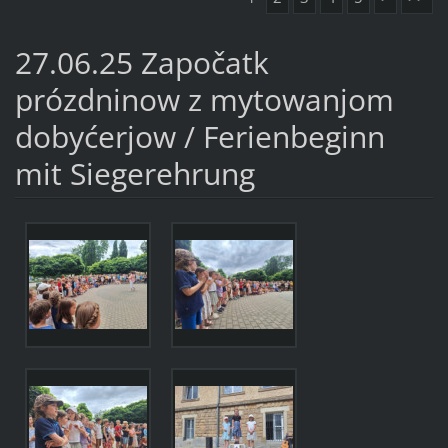
27.06.25 Započatk
prózdninow z mytowanjom
dobyćerjow / Ferienbeginn
mit Siegerehrung