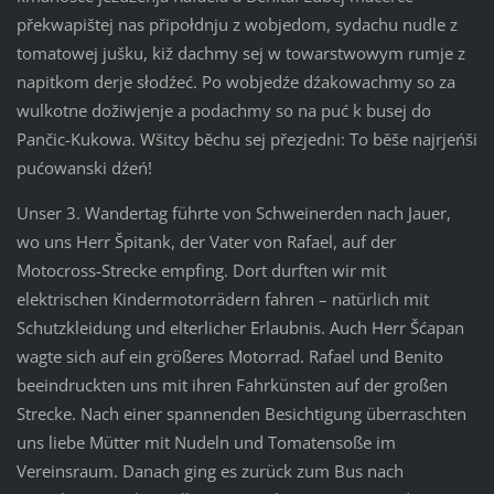
překwapištej nas připołdnju z wobjedom, sydachu nudle z
tomatowej jušku, kiž dachmy sej w towarstwowym rumje z
napitkom derje słodźeć. Po wobjedźe dźakowachmy so za
wulkotne dožiwjenje a podachmy so na puć k busej do
Pančic-Kukowa. Wšitcy běchu sej přezjedni: To běše najrjeńši
pućowanski dźeń!
Unser 3. Wandertag führte von Schweinerden nach Jauer,
wo uns Herr Špitank, der Vater von Rafael, auf der
Motocross-Strecke empfing. Dort durften wir mit
elektrischen Kindermotorrädern fahren – natürlich mit
Schutzkleidung und elterlicher Erlaubnis. Auch Herr Šćapan
wagte sich auf ein größeres Motorrad. Rafael und Benito
beeindruckten uns mit ihren Fahrkünsten auf der großen
Strecke. Nach einer spannenden Besichtigung überraschten
uns liebe Mütter mit Nudeln und Tomatensoße im
Vereinsraum. Danach ging es zurück zum Bus nach