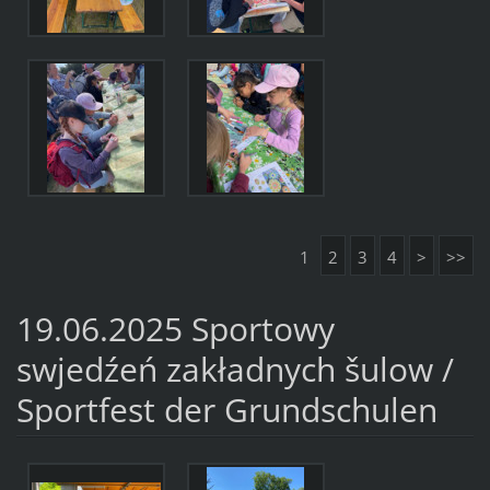
1
2
3
4
>
>>
19.06.2025 Sportowy
swjedźeń zakładnych šulow /
Sportfest der Grundschulen