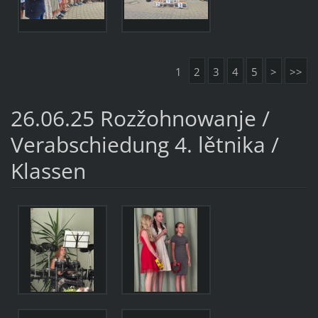
1
2
3
4
5
>
>>
26.06.25 Rozžohnowanje /
Verabschiedung 4. lětnika /
Klassen