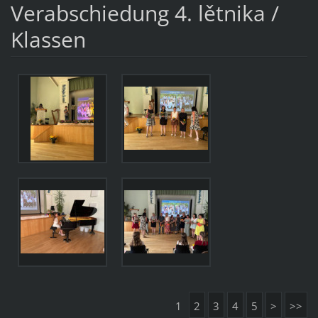
Verabschiedung 4. lětnika /
Klassen
1
2
3
4
5
>
>>