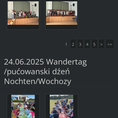
1
2
3
4
5
>
>>
24.06.2025 Wandertag
/pućowanski dźeń
Nochten/Wochozy