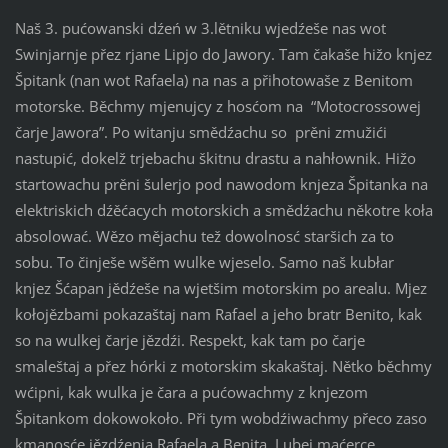
Naš 3. pućowanski dźeń w 3.lětniku wjedźeše nas wot
Swinjarnje přez rjane Lipjo do Jawory. Tam čakaše hižo knjez
Špitank (nan wot Rafaela) na nas a přihotowaše z Benitom
motorske. Běchmy mjenujcy z hosćom na “Motocrossowej
čarje Jawora”. Po witanju smědźachu so prěni zmužići
nastupić, dokelž trjebachu škitnu drastu a nahłownik. Hižo
startowachu prěni šulerjo pod nawodom knjeza Špitanka na
elektriskich dźěćacych motorskich a smědźachu někotre koła
absolować. Wězo mějachu tež dowolnosć staršich za to
sobu. To činješe wšěm wulke wjeselo. Samo naš kubłar
knjez Šćapan jědźeše na wjetšim motorskim po arealu. Mjez
kołojězbami pokazaštaj nam Rafael a jeho bratr Benito, kak
so na wulkej čarje jězdźi. Respekt, kak tam po čarje
smaleštaj a přez hórki z motorskim skakaštaj. Nětko běchmy
wćipni, kak wulka je čara a pućowachmy z knjezom
Špitankom dokowokoło. Při tym wobdźiwachmy přeco zaso
kmanosće jězdźenja Rafaela a Benita. Lubej maćerce