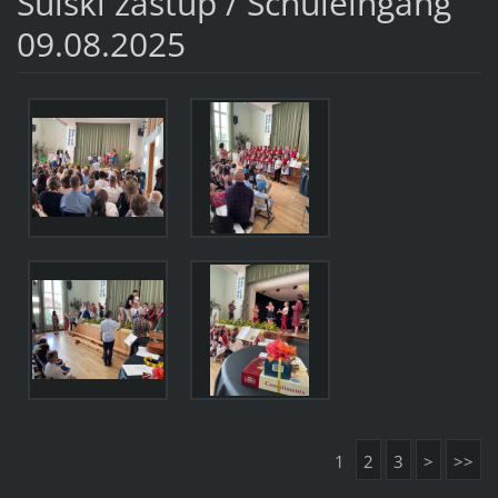
Šulski zastup / Schuleingang
09.08.2025
1
2
3
>
>>