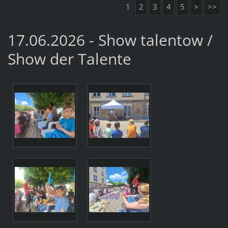
1
2
3
4
5
>
>>
17.06.2026 - Show talentow /
Show der Talente