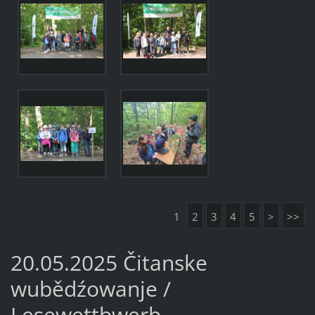
1
2
3
4
5
>
>>
20.05.2025 Čitanske
wubědźowanje /
Lesewettbwerb