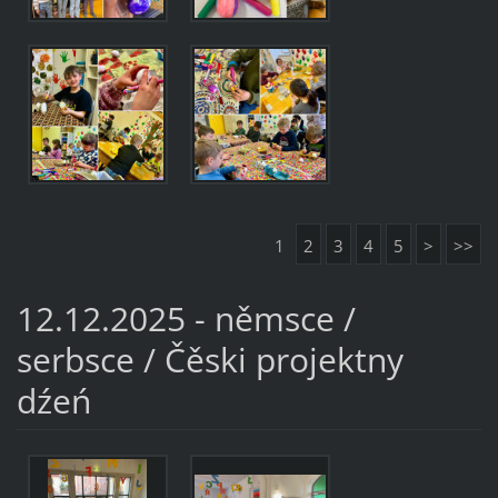
1
2
3
4
5
>
>>
12.12.2025 - němsce /
serbsce / Čěski projektny
dźeń