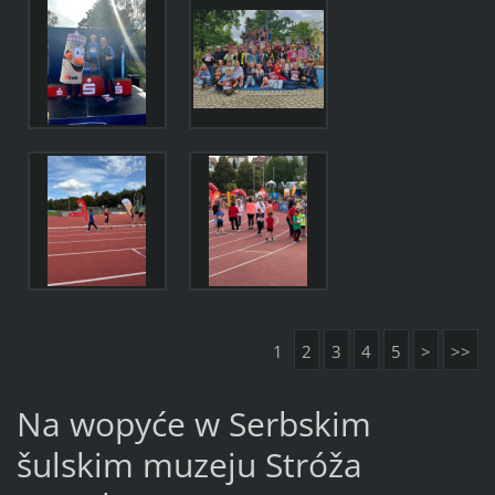
1
2
3
4
5
>
>>
Na wopyće w Serbskim
šulskim muzeju Stróža