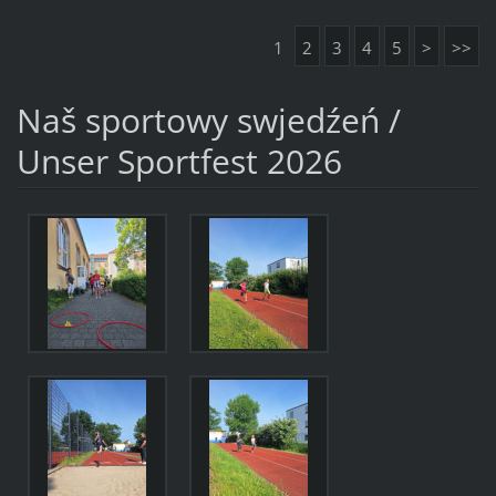
1
2
3
4
5
>
>>
Naš sportowy swjedźeń /
Unser Sportfest 2026