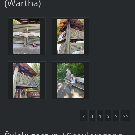
(Wartha)
1
2
3
4
5
>
>>