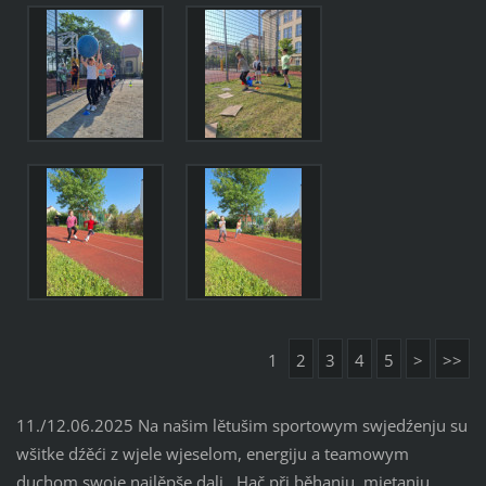
1
2
3
4
5
>
>>
11./12.06.2025 Na našim lětušim sportowym swjedźenju su
wšitke dźěći z wjele wjeselom, energiju a teamowym
duchom swoje najlěpše dali. Hač při běhanju, mjetanju,