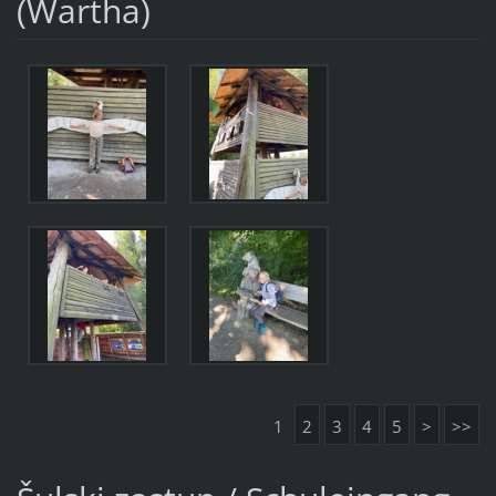
(Wartha)
1
2
3
4
5
>
>>