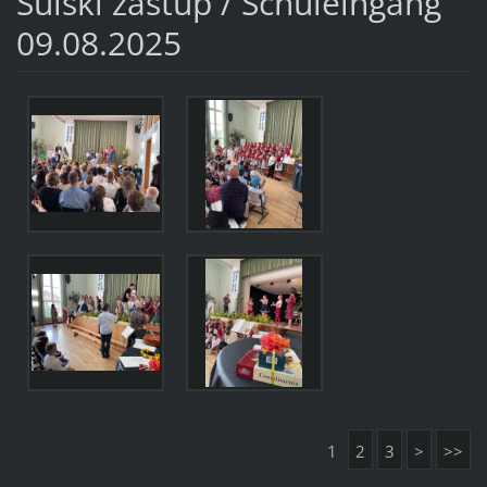
Šulski zastup / Schuleingang
09.08.2025
1
2
3
>
>>