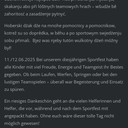
skakanju abo při lóštnych teamowych hrach – wšudźe bě
zahoritosć a zasadźenje pytnyć.
Hoberski dźak dźe na mnohe pomocnicy a pomocnikow,
kotrež su so doprědka, w běhu a po sportowym swjedźenju
sobu přimali. Bjez was njeby tutón wulkotny dźeń móžny
był!
11./12.06.2025 Bei unserem diesjährigen Sportfest haben
alle Kinder mit viel Freude, Energie und Teamgeist ihr Bestes
gegeben. Ob beim Laufen, Werfen, Springen oder bei den
lustigen Teamspielen – überall war Begeisterung und Einsatz
zu spüren.
Ein riesiges Dankeschön geht an die vielen Helferinnen und
Helfer, die vor, während und nach dem Sportfest mit
angepackt haben. Ohne euch wäre dieser tolle Tag nicht
möglich gewesen!