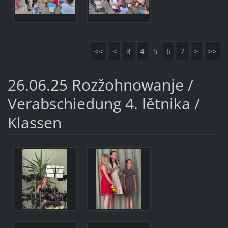
<<
<
3
4
5
6
7
>
>>
26.06.25 Rozžohnowanje /
Verabschiedung 4. lětnika /
Klassen