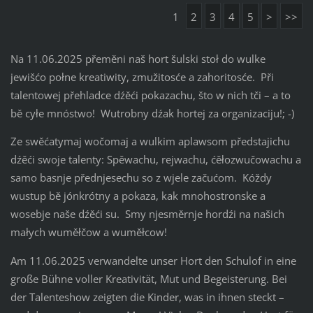
1
2
3
4
5
>
>>
Na 11.06.2025 přeměni naš hort šulski stoł do wulke
jewišćo połne kreatiwity, zmužitosće a zahoritosće. Při
talentowej přehladce dźěći pokazachu, što w nich tči – a to
bě cyłe mnóstwo! Wutrobny dźak hortej za organizaciju!; -)
Ze swěćatymaj wočomaj a wulkim aplawsom předstajichu
dźěći swoje talenty: Spěwachu, rejwachu, ćěłozwučowachu a
samo basnje přednjesechu so z wjele začućom. Kóždy
wustup bě jónkrótny a pokaza, kak mnohostronske a
wosebje naše dźěći su. Smy njesměrnje hordźi na našich
małych wuměłčow a wuměłcow!
Am 11.06.2025 verwandelte unser Hort den Schulof in eine
große Bühne voller Kreativität, Mut und Begeisterung. Bei
der Talenteshow zeigten die Kinder, was in ihnen steckt –