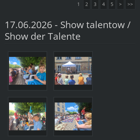
1
2
3
4
5
>
>>
17.06.2026 - Show talentow /
Show der Talente