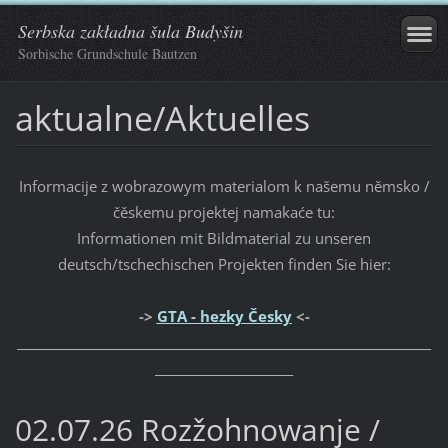
Serbska zakładna šula Budyšin
Sorbische Grundschule Bautzen
aktualne/Aktuelles
Informacije z wobrazowym materialom k našemu němsko /
čěskemu projektej namakaće tu:
Informationen mit Bildmaterial zu unseren
deutsch/tschechischen Projekten finden Sie hier:
->
GTA - hezky Česky
<-
_____________________________________________________________________
_______________________
02.07.26 Rozžohnowanje /