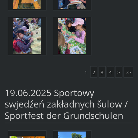
1
2
3
4
>
>>
19.06.2025 Sportowy
swjedźeń zakładnych šulow /
Sportfest der Grundschulen