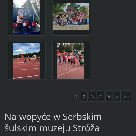
1
2
3
4
5
>
>>
Na wopyće w Serbskim
šulskim muzeju Stróža