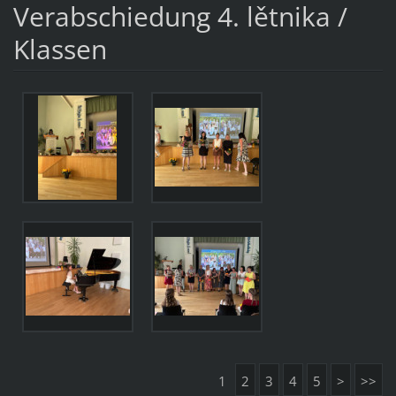
Verabschiedung 4. lětnika /
Klassen
1
2
3
4
5
>
>>