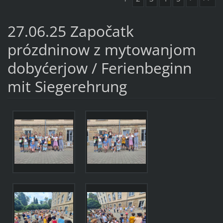
27.06.25 Započatk
prózdninow z mytowanjom
dobyćerjow / Ferienbeginn
mit Siegerehrung