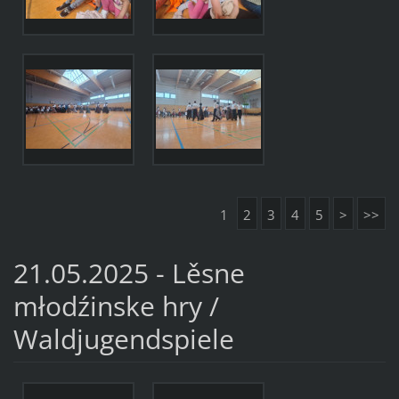
1
2
3
4
5
>
>>
21.05.2025 - Lěsne
młodźinske hry /
Waldjugendspiele