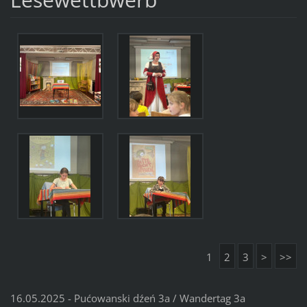
1
2
3
>
>>
16.05.2025 - Pućowanski dźeń 3a / Wandertag 3a