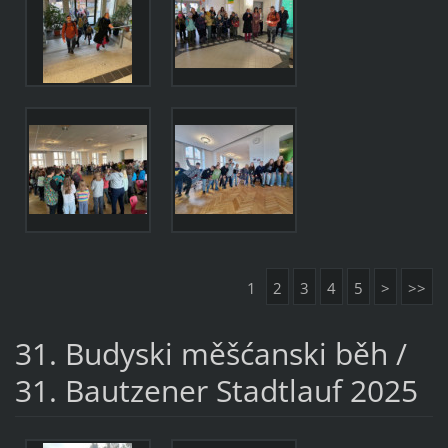
1
2
3
4
5
>
>>
31. Budyski měšćanski běh /
31. Bautzener Stadtlauf 2025