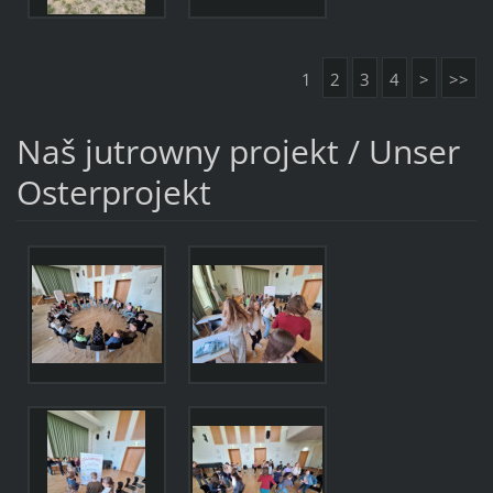
1
2
3
4
>
>>
Naš jutrowny projekt / Unser
Osterprojekt