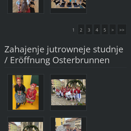
1
2
3
4
5
>
>>
Zahajenje jutrowneje studnje
/ Eröffnung Osterbrunnen