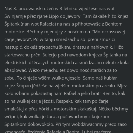
Naš 3. pućowanski dźeń w 3.lětniku wjedźeše nas wot
Swinjarnje přez rjane Lipjo do Jawory. Tam čakaše hižo knjez
Špitank (nan wot Rafaela) na nas a přihotowaše z Benitom
motorske. Běchmy mjenujcy z hosćom na “Motocrossowej
čarje Jawora”. Po witanju smědźachu so prěni zmužići
nastupić, dokelž trjebachu škitnu drastu a nahłownik. Hižo
startowachu prěni šulerjo pod nawodom knjeza Špitanka na
elektriskich dźěćacych motorskich a smědźachu někotre koła
absolować. Wězo mějachu tež dowolnosć staršich za to
sobu. To činješe wšěm wulke wjeselo. Samo naš kubłar
knjez Šćapan jědźeše na wjetšim motorskim po arealu. Mjez
kołojězbami pokazaštaj nam Rafael a jeho bratr Benito, kak
so na wulkej čarje jězdźi. Respekt, kak tam po čarje
smaleštaj a přez hórki z motorskim skakaštaj. Nětko běchmy
wćipni, kak wulka je čara a pućowachmy z knjezom
Špitankom dokowokoło. Při tym wobdźiwachmy přeco zaso
kmanosće jězdźenja Rafaela a Benita. Lubej maćerce