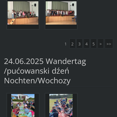
1
2
3
4
5
>
>>
24.06.2025 Wandertag
/pućowanski dźeń
Nochten/Wochozy