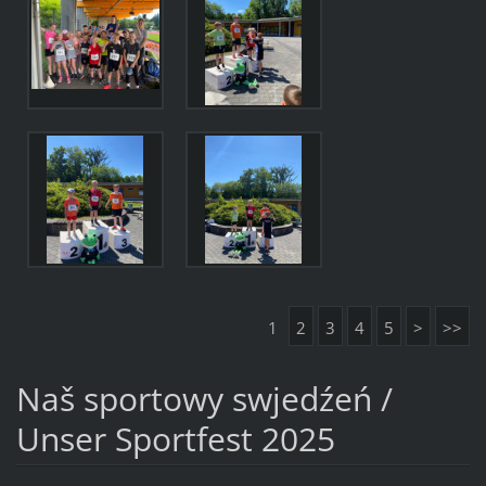
1
2
3
4
5
>
>>
Naš sportowy swjedźeń /
Unser Sportfest 2025