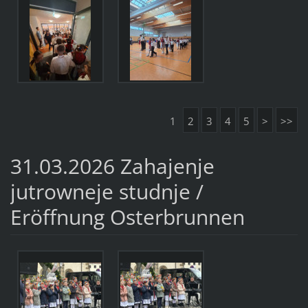
1
2
3
4
5
>
>>
31.03.2026 Zahajenje
jutrowneje studnje /
Eröffnung Osterbrunnen