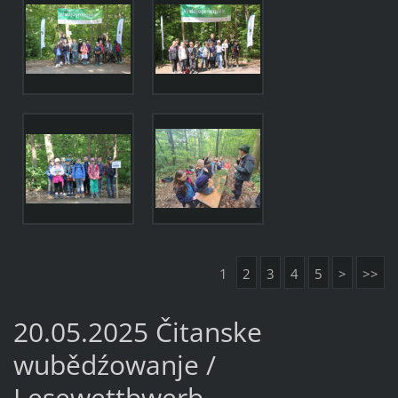
1
2
3
4
5
>
>>
20.05.2025 Čitanske
wubědźowanje /
Lesewettbwerb