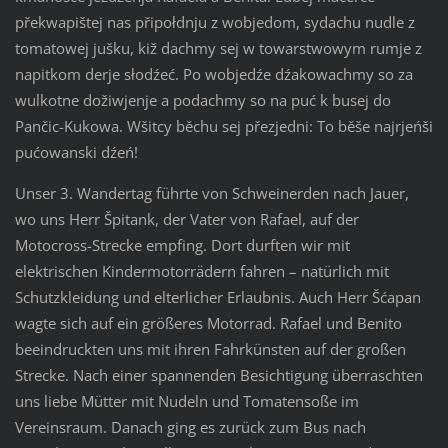
překwapištej nas připołdnju z wobjedom, sydachu nudle z
tomatowej jušku, kiž dachmy sej w towarstwowym rumje z
napitkom derje słodźeć. Po wobjedźe dźakowachmy so za
wulkotne dožiwjenje a podachmy so na puć k busej do
Pančic-Kukowa. Wšitcy běchu sej přezjedni: To běše najrjeńši
pućowanski dźeń!
Unser 3. Wandertag führte von Schweinerden nach Jauer,
wo uns Herr Špitank, der Vater von Rafael, auf der
Motocross-Strecke empfing. Dort durften wir mit
elektrischen Kindermotorrädern fahren – natürlich mit
Schutzkleidung und elterlicher Erlaubnis. Auch Herr Šćapan
wagte sich auf ein größeres Motorrad. Rafael und Benito
beeindruckten uns mit ihren Fahrkünsten auf der großen
Strecke. Nach einer spannenden Besichtigung überraschten
uns liebe Mütter mit Nudeln und Tomatensoße im
Vereinsraum. Danach ging es zurück zum Bus nach