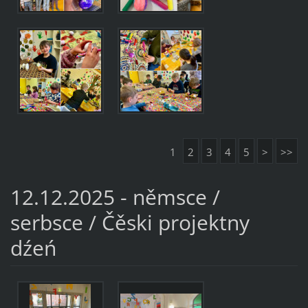
1
2
3
4
5
>
>>
12.12.2025 - němsce /
serbsce / Čěski projektny
dźeń