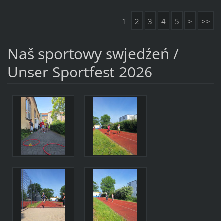
1
2
3
4
5
>
>>
Naš sportowy swjedźeń /
Unser Sportfest 2026