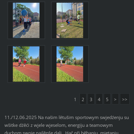
1
2
3
4
5
>
>>
11./12.06.2025 Na našim lětušim sportowym swjedźenju su
wšitke dźěći z wjele wjeselom, energiju a teamowym
duchom swoje najlěpše dali. Hač při běhanju, mjetanju,