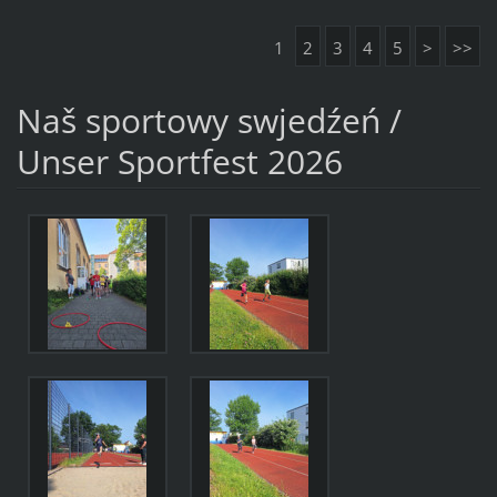
1
2
3
4
5
>
>>
Naš sportowy swjedźeń /
Unser Sportfest 2026