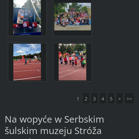
1
2
3
4
5
>
>>
Na wopyće w Serbskim
šulskim muzeju Stróža