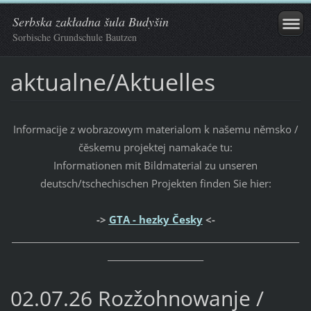
Serbska zakładna šula Budyšin
Sorbische Grundschule Bautzen
aktualne/Aktuelles
Informacije z wobrazowym materialom k našemu němsko /
čěskemu projektej namakaće tu:
Informationen mit Bildmaterial zu unseren
deutsch/tschechischen Projekten finden Sie hier:
->
GTA - hezky Česky
<-
_____________________________________________________________________
_______________________
02.07.26 Rozžohnowanje /