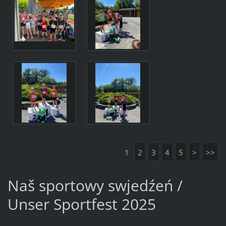
1
2
3
4
5
>
>>
Naš sportowy swjedźeń /
Unser Sportfest 2025