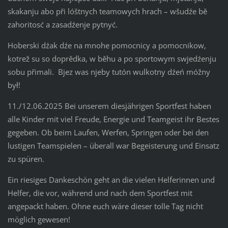
skakanju abo při lóštnych teamowych hrach – wšudźe bě
zahoritosć a zasadźenje pytnyć.
Hoberski dźak dźe na mnohe pomocnicy a pomocnikow,
kotrež su so doprědka, w běhu a po sportowym swjedźenju
sobu přimali. Bjez was njeby tutón wulkotny dźeń móžny
był!
11./12.06.2025 Bei unserem diesjährigen Sportfest haben
alle Kinder mit viel Freude, Energie und Teamgeist ihr Bestes
gegeben. Ob beim Laufen, Werfen, Springen oder bei den
lustigen Teamspielen – überall war Begeisterung und Einsatz
zu spüren.
Ein riesiges Dankeschön geht an die vielen Helferinnen und
Helfer, die vor, während und nach dem Sportfest mit
angepackt haben. Ohne euch wäre dieser tolle Tag nicht
möglich gewesen!