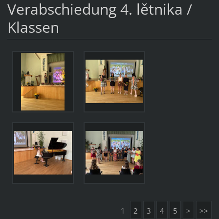
Verabschiedung 4. lětnika /
Klassen
1
2
3
4
5
>
>>