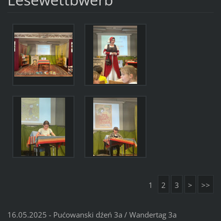
1
2
3
>
>>
16.05.2025 - Pućowanski dźeń 3a / Wandertag 3a