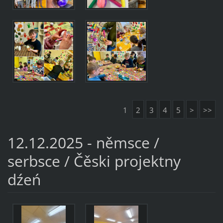
1
2
3
4
5
>
>>
12.12.2025 - němsce /
serbsce / Čěski projektny
dźeń