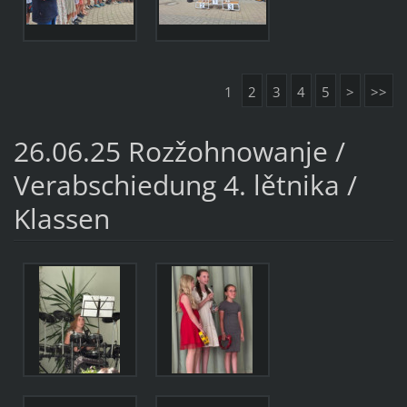
1
2
3
4
5
>
>>
26.06.25 Rozžohnowanje /
Verabschiedung 4. lětnika /
Klassen