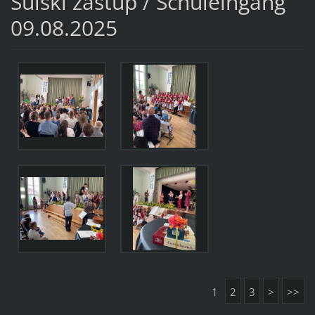
Šulski zastup / Schuleingang
09.08.2025
1
2
3
>
>>