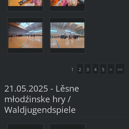
1
2
3
4
5
>
>>
21.05.2025 - Lěsne
młodźinske hry /
Waldjugendspiele