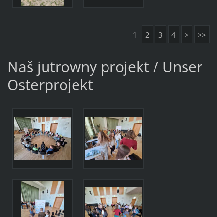
1
2
3
4
>
>>
Naš jutrowny projekt / Unser
Osterprojekt