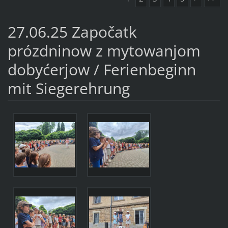
27.06.25 Započatk
prózdninow z mytowanjom
dobyćerjow / Ferienbeginn
mit Siegerehrung