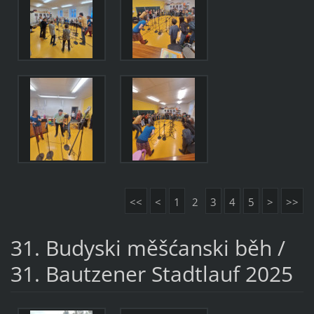
<<
<
1
2
3
4
5
>
>>
31. Budyski měšćanski běh /
31. Bautzener Stadtlauf 2025