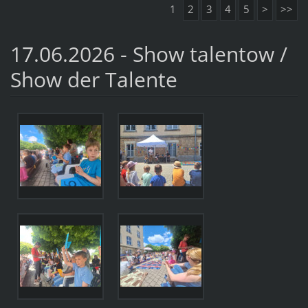
1
2
3
4
5
>
>>
17.06.2026 - Show talentow /
Show der Talente