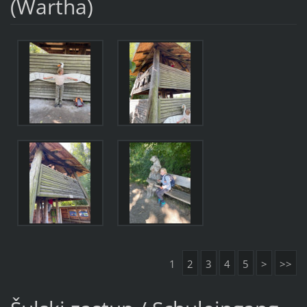
(Wartha)
1
2
3
4
5
>
>>