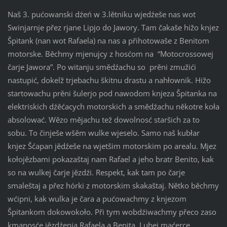
Naš 3. pućowanski dźeń w 3.lětniku wjedźeše nas wot
Swinjarnje přez rjane Lipjo do Jawory. Tam čakaše hižo knjez
Špitank (nan wot Rafaela) na nas a přihotowaše z Benitom
motorske. Běchmy mjenujcy z hosćom na “Motocrossowej
čarje Jawora”. Po witanju smědźachu so prěni zmužići
nastupić, dokelž trjebachu škitnu drastu a nahłownik. Hižo
startowachu prěni šulerjo pod nawodom knjeza Špitanka na
elektriskich dźěćacych motorskich a smědźachu někotre koła
absolować. Wězo mějachu tež dowolnosć staršich za to
sobu. To činješe wšěm wulke wjeselo. Samo naš kubłar
knjez Šćapan jědźeše na wjetšim motorskim po arealu. Mjez
kołojězbami pokazaštaj nam Rafael a jeho bratr Benito, kak
so na wulkej čarje jězdźi. Respekt, kak tam po čarje
smaleštaj a přez hórki z motorskim skakaštaj. Nětko běchmy
wćipni, kak wulka je čara a pućowachmy z knjezom
Špitankom dokowokoło. Při tym wobdźiwachmy přeco zaso
kmanosće jězdźenja Rafaela a Benita. Lubej maćerce