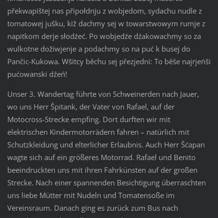
překwapištej nas připołdnju z wobjedom, sydachu nudle z
tomatowej jušku, kiž dachmy sej w towarstwowym rumje z
napitkom derje słodźeć. Po wobjedźe dźakowachmy so za
wulkotne dožiwjenje a podachmy so na puć k busej do
Pančic-Kukowa. Wšitcy běchu sej přezjedni: To běše najrjeńši
pućowanski dźeń!
Unser 3. Wandertag führte von Schweinerden nach Jauer,
wo uns Herr Špitank, der Vater von Rafael, auf der
Motocross-Strecke empfing. Dort durften wir mit
elektrischen Kindermotorrädern fahren – natürlich mit
Schutzkleidung und elterlicher Erlaubnis. Auch Herr Šćapan
wagte sich auf ein größeres Motorrad. Rafael und Benito
beeindruckten uns mit ihren Fahrkünsten auf der großen
Strecke. Nach einer spannenden Besichtigung überraschten
uns liebe Mütter mit Nudeln und Tomatensoße im
Vereinsraum. Danach ging es zurück zum Bus nach