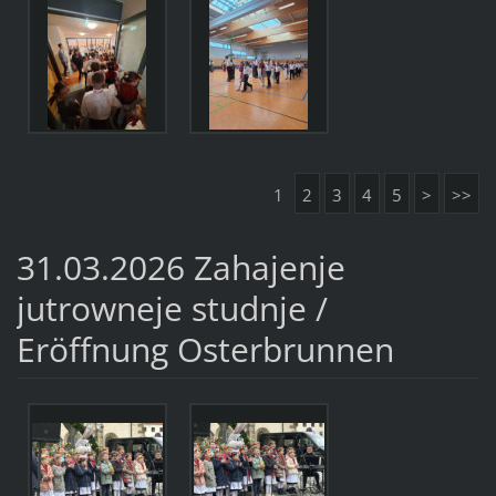
1
2
3
4
5
>
>>
31.03.2026 Zahajenje
jutrowneje studnje /
Eröffnung Osterbrunnen