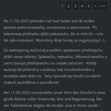
1
2
3
4
5
>
>>
Na 11.06.2025 přeměni naš hort šulski stoł do wulke
jewišćo połne kreatiwity, zmužitosće a zahoritosće. Při
talentowej přehladce dźěći pokazachu, što w nich tči – a to
bě cyłe mnóstwo! Wutrobny dźak hortej za organizaciju!; -)
Ze swěćatymaj wočomaj a wulkim aplawsom předstajichu
dźěći swoje talenty: Spěwachu, rejwachu, ćěłozwučowachu a
samo basnje přednjesechu so z wjele začućom. Kóždy
wustup bě jónkrótny a pokaza, kak mnohostronske a
wosebje naše dźěći su. Smy njesměrnje hordźi na našich
małych wuměłčow a wuměłcow!
Am 11.06.2025 verwandelte unser Hort den Schulof in eine
große Bühne voller Kreativität, Mut und Begeisterung. Bei
der Talenteshow zeigten die Kinder, was in ihnen steckt –