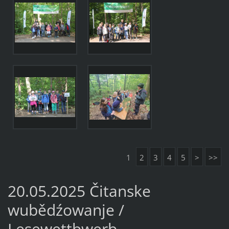
1
2
3
4
5
>
>>
20.05.2025 Čitanske
wubědźowanje /
Lesewettbwerb