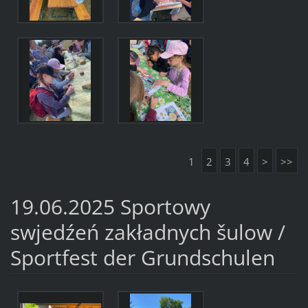
1
2
3
4
>
>>
19.06.2025 Sportowy
swjedźeń zakładnych šulow /
Sportfest der Grundschulen