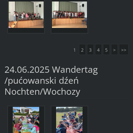
1
2
3
4
5
>
>>
24.06.2025 Wandertag
/pućowanski dźeń
Nochten/Wochozy