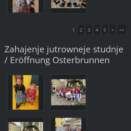
1
2
3
4
5
>
>>
Zahajenje jutrowneje studnje
/ Eröffnung Osterbrunnen