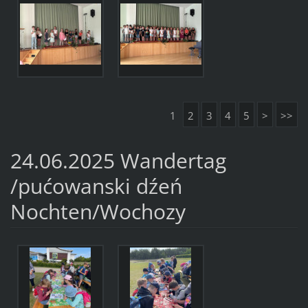
1
2
3
4
5
>
>>
24.06.2025 Wandertag
/pućowanski dźeń
Nochten/Wochozy