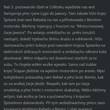
Naš 3. pućowanski dźeń w 3.lětniku wjedźeše nas wot
Swinjarnje přez rjane Lipjo do Jawory. Tam čakaše hižo knjez
Špitank (nan wot Rafaela) na nas a přihotowaše z Benitom
motorske. Běchmy mjenujcy z hosćom na “Motocrossowej
čarje Jawora”. Po witanju smědźachu so prěni zmužići
nastupić, dokelž trjebachu škitnu drastu a nahłownik. Hižo
startowachu prěni šulerjo pod nawodom knjeza Špitanka na
elektriskich dźěćacych motorskich a smědźachu někotre koła
absolować. Wězo mějachu tež dowolnosć staršich za to
sobu. To činješe wšěm wulke wjeselo. Samo naš kubłar
knjez Šćapan jědźeše na wjetšim motorskim po arealu. Mjez
kołojězbami pokazaštaj nam Rafael a jeho bratr Benito, kak
so na wulkej čarje jězdźi. Respekt, kak tam po čarje
smaleštaj a přez hórki z motorskim skakaštaj. Nětko běchmy
wćipni, kak wulka je čara a pućowachmy z knjezom
Špitankom dokowokoło. Při tym wobdźiwachmy přeco zaso
kmanosće jězdźenja Rafaela a Benita. Lubej maćerce