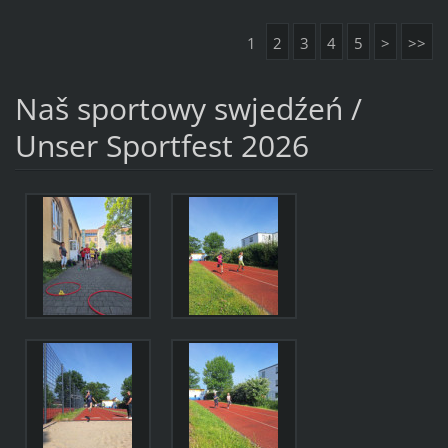
1
2
3
4
5
>
>>
Naš sportowy swjedźeń /
Unser Sportfest 2026