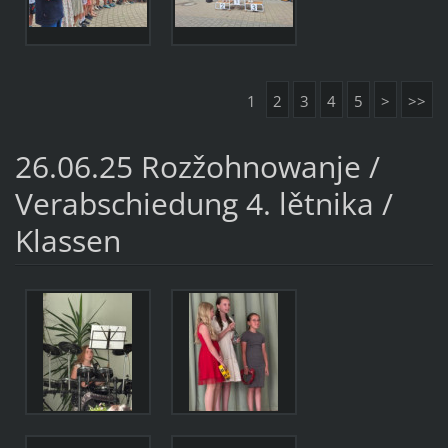
1
2
3
4
5
>
>>
26.06.25 Rozžohnowanje /
Verabschiedung 4. lětnika /
Klassen