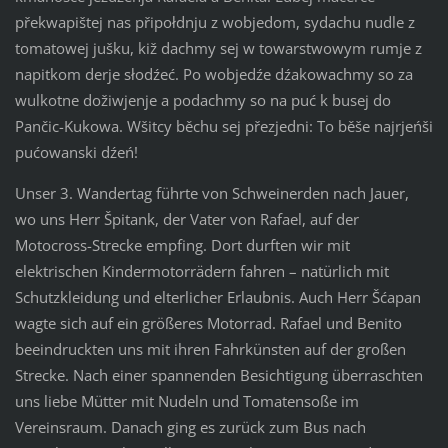
překwapištej nas připołdnju z wobjedom, sydachu nudle z
tomatowej jušku, kiž dachmy sej w towarstwowym rumje z
napitkom derje słodźeć. Po wobjedźe dźakowachmy so za
wulkotne dožiwjenje a podachmy so na puć k busej do
Pančic-Kukowa. Wšitcy běchu sej přezjedni: To běše najrjeńši
pućowanski dźeń!
Unser 3. Wandertag führte von Schweinerden nach Jauer,
wo uns Herr Špitank, der Vater von Rafael, auf der
Motocross-Strecke empfing. Dort durften wir mit
elektrischen Kindermotorrädern fahren – natürlich mit
Schutzkleidung und elterlicher Erlaubnis. Auch Herr Šćapan
wagte sich auf ein größeres Motorrad. Rafael und Benito
beeindruckten uns mit ihren Fahrkünsten auf der großen
Strecke. Nach einer spannenden Besichtigung überraschten
uns liebe Mütter mit Nudeln und Tomatensoße im
Vereinsraum. Danach ging es zurück zum Bus nach