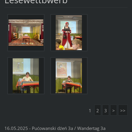
1
2
3
>
>>
16.05.2025 - Pućowanski dźeń 3a / Wandertag 3a