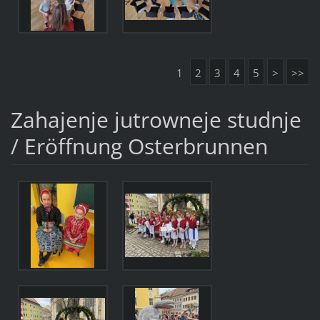
1
2
3
4
5
>
>>
Zahajenje jutrowneje studnje
/ Eröffnung Osterbrunnen