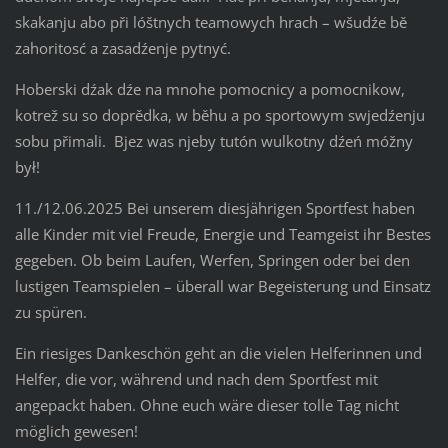
skakanju abo při lóštnych teamowych hrach – wšudźe bě
zahoritosć a zasadźenje pytnyć.
Hoberski dźak dźe na mnohe pomocnicy a pomocnikow,
kotrež su so doprědka, w běhu a po sportowym swjedźenju
sobu přimali. Bjez was njeby tutón wulkotny dźeń móžny
był!
11./12.06.2025 Bei unserem diesjährigen Sportfest haben
alle Kinder mit viel Freude, Energie und Teamgeist ihr Bestes
gegeben. Ob beim Laufen, Werfen, Springen oder bei den
lustigen Teamspielen – überall war Begeisterung und Einsatz
zu spüren.
Ein riesiges Dankeschön geht an die vielen Helferinnen und
Helfer, die vor, während und nach dem Sportfest mit
angepackt haben. Ohne euch wäre dieser tolle Tag nicht
möglich gewesen!