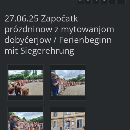
27.06.25 Započatk
prózdninow z mytowanjom
dobyćerjow / Ferienbeginn
mit Siegerehrung