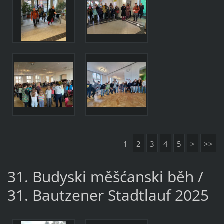
1
2
3
4
5
>
>>
31. Budyski měšćanski běh /
31. Bautzener Stadtlauf 2025