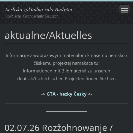
Serbska zakładna šula Budyšin
Sorbische Grundschule Bautzen
aktualne/Aktuelles
Informacije z wobrazowym materialom k našemu němsko /
čěskemu projektej namakaće tu:
Informationen mit Bildmaterial zu unseren
deutsch/tschechischen Projekten finden Sie hier:
->
GTA - hezky Česky
<-
_____________________________________________________________________
_______________________
02.07.26 Rozžohnowanje /