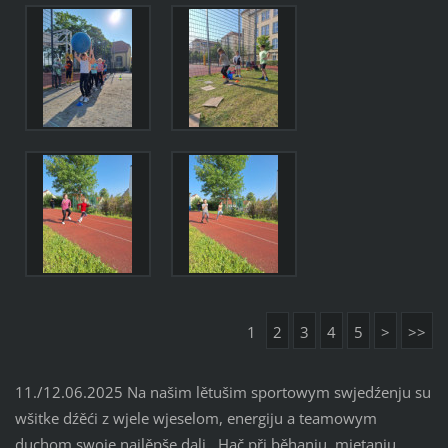
1
2
3
4
5
>
>>
11./12.06.2025 Na našim lětušim sportowym swjedźenju su
wšitke dźěći z wjele wjeselom, energiju a teamowym
duchom swoje najlěpše dali. Hač při běhanju, mjetanju,