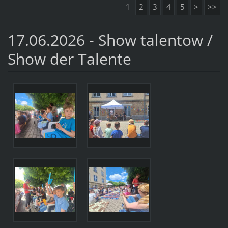
1
2
3
4
5
>
>>
17.06.2026 - Show talentow /
Show der Talente