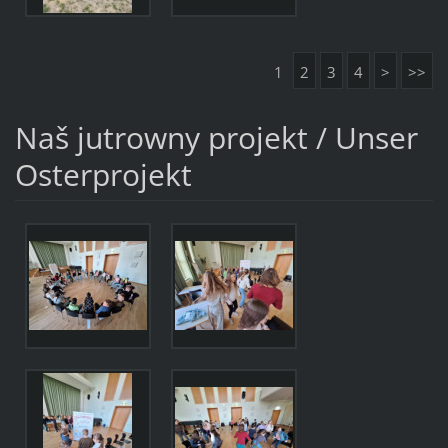
1
2
3
4
>
>>
Naš jutrowny projekt / Unser
Osterprojekt