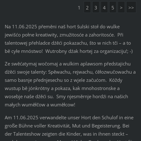
1
2
3
4
5
>
>>
Na 11.06.2025 přeměni naš hort šulski stoł do wulke
jewišćo połne kreatiwity, zmužitosće a zahoritosće. Při
talentowej přehladce dźěći pokazachu, što w nich tči – a to
bě cyłe mnóstwo! Wutrobny dźak hortej za organizaciju!; -)
Ze swěćatymaj wočomaj a wulkim aplawsom předstajichu
dźěći swoje talenty: Spěwachu, rejwachu, ćěłozwučowachu a
samo basnje přednjesechu so z wjele začućom. Kóždy
wustup bě jónkrótny a pokaza, kak mnohostronske a
wosebje naše dźěći su. Smy njesměrnje hordźi na našich
małych wuměłčow a wuměłcow!
Am 11.06.2025 verwandelte unser Hort den Schulof in eine
große Bühne voller Kreativität, Mut und Begeisterung. Bei
der Talenteshow zeigten die Kinder, was in ihnen steckt –