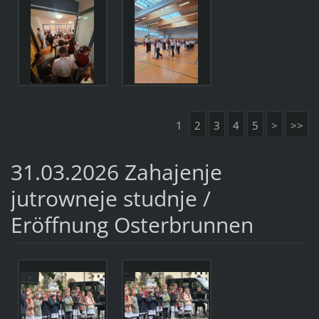
1
2
3
4
5
>
>>
31.03.2026 Zahajenje
jutrowneje studnje /
Eröffnung Osterbrunnen