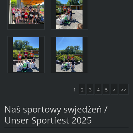
1
2
3
4
5
>
>>
Naš sportowy swjedźeń /
Unser Sportfest 2025