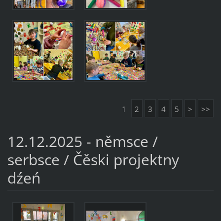
1
2
3
4
5
>
>>
12.12.2025 - němsce /
serbsce / Čěski projektny
dźeń