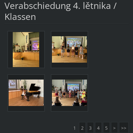
Verabschiedung 4. lětnika /
Klassen
1
2
3
4
5
>
>>