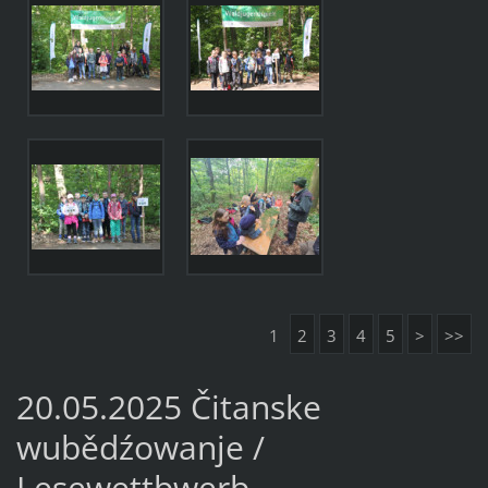
1
2
3
4
5
>
>>
20.05.2025 Čitanske
wubědźowanje /
Lesewettbwerb