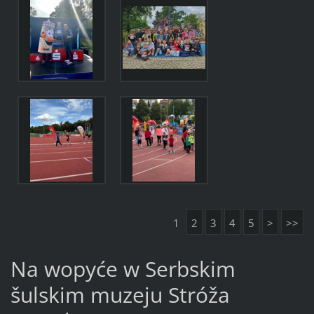
1
2
3
4
5
>
>>
Na wopyće w Serbskim
šulskim muzeju Stróža