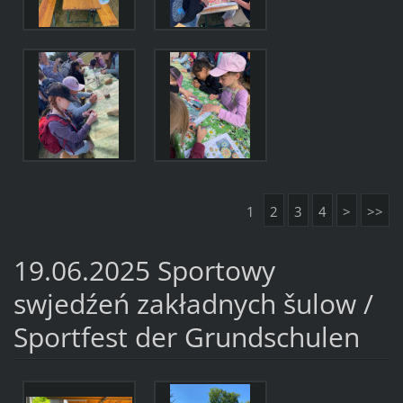
1
2
3
4
>
>>
19.06.2025 Sportowy
swjedźeń zakładnych šulow /
Sportfest der Grundschulen