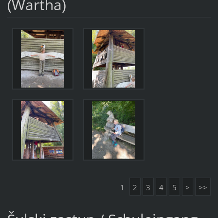
(Wartha)
1
2
3
4
5
>
>>