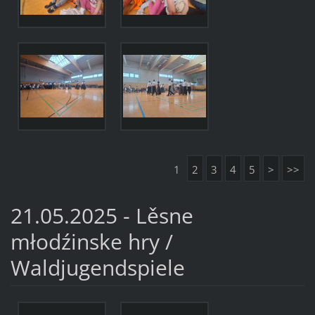
1
2
3
4
5
>
>>
21.05.2025 - Lěsne
młodźinske hry /
Waldjugendspiele