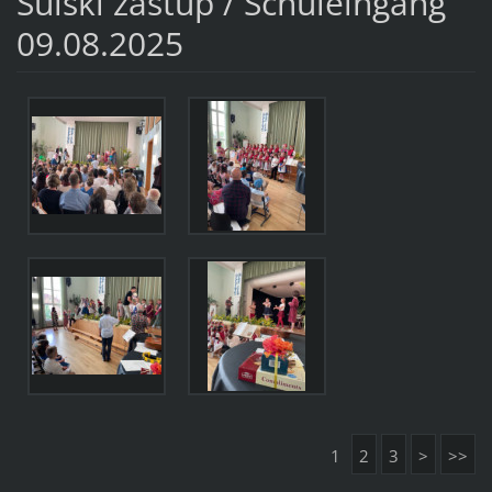
Šulski zastup / Schuleingang
09.08.2025
1
2
3
>
>>