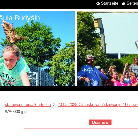
Startseite
Seiten
šula Budyšin
zen
startowa strona/Startseite
>
20.05.2025 Čitanske wubědźowanje / Lesewe
WA0000.jpg
Diashow