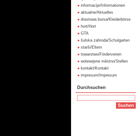
informacije/Informationen
aktualne/Aktuelles
drastowa bursa/Kleiderbörse
hort/Hort
GTA
šulska zahroda/Schulgarten
starši/Eltern
towarstwo/Förderverein
wotewrjene městno/Stellen
kontakt/Kontakt
impresum/Impresum
Durchsuchen