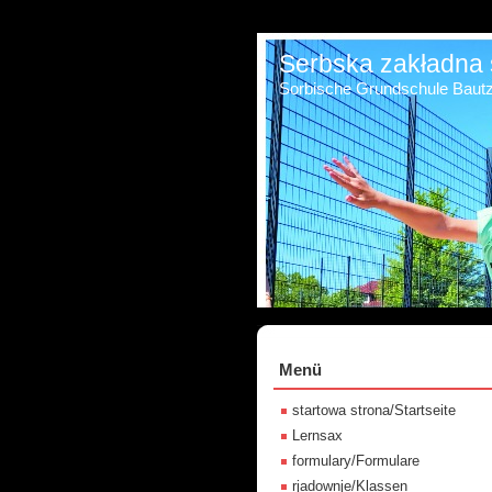
Serbska zakładna 
Sorbische Grundschule Baut
Menü
startowa strona/Startseite
Lernsax
formulary/Formulare
rjadownje/Klassen