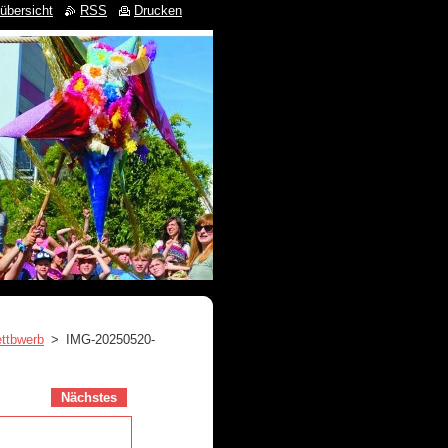
übersicht
RSS
Drucken
ttbwerb
>
IMG-20250520-
Nächstes