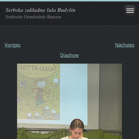
Serbska zakładna šula Budyšin
Sorbische Grundschule Bautzen
Voriges
Nächstes
Diashow