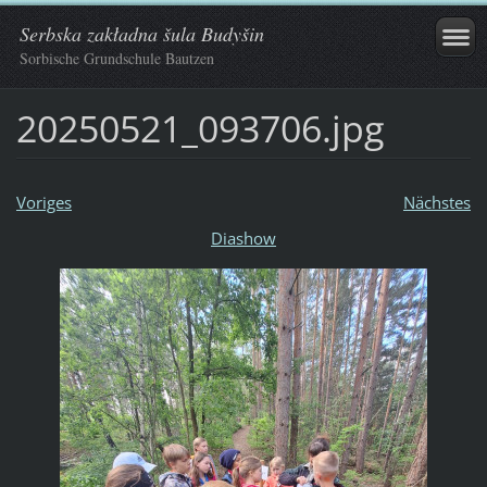
Serbska zakładna šula Budyšin
Sorbische Grundschule Bautzen
20250521_093706.jpg
Voriges
Nächstes
Diashow