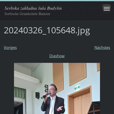
Serbska zakładna šula Budyšin
Sorbische Grundschule Bautzen
20240326_105648.jpg
Voriges
Nächstes
Diashow