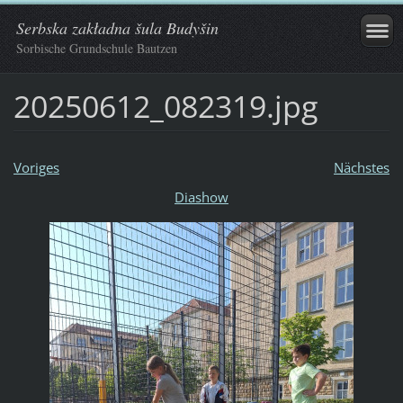
Serbska zakładna šula Budyšin
Sorbische Grundschule Bautzen
20250612_082319.jpg
Voriges
Nächstes
Diashow