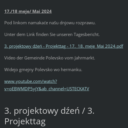
17./18 meje/ Mai 2024
Pod linkom namakaće našu dnjowu rozprawu.
Unter dem Link finden Sie unseren Tagesbericht.
3. projektowy dźeń - Projekttag - 17._18. meje_Mai 2024.pdf
Video der Gemeinde Polevsko vom Jahrmarkt.
Widejo gmejny Polevsko wo hermanku.
www.youtube.com/watch?
v=oEBWMDP5yjY&ab_channel=USTECKATV
3. projektowy dźeń / 3.
Projekttag