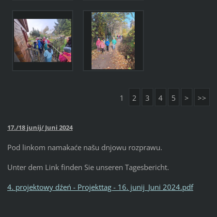
1
2
3
4
5
>
>>
17./18 junij/ Juni 2024
Pod linkom namakaće našu dnjowu rozprawu.
Unter dem Link finden Sie unseren Tagesbericht.
4. projektowy dźeń - Projekttag - 16. junij_Juni 2024.pdf