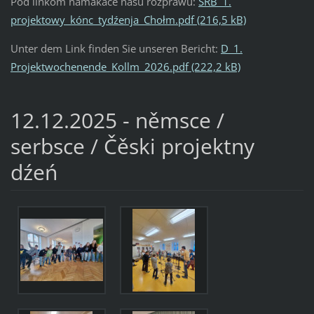
Pod linkom namakaće našu rozprawu:
SRB_1.
projektowy_kónc_tydźenja_Chołm.pdf (216,5 kB)
Unter dem Link finden Sie unseren Bericht:
D_1.
Projektwochenende_Kollm_2026.pdf (222,2 kB)
12.12.2025 - němsce /
serbsce / Čěski projektny
dźeń