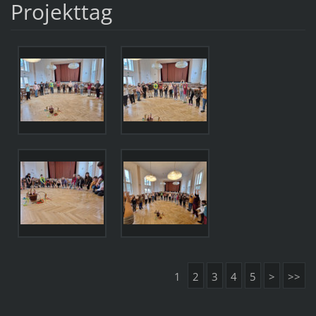
Projekttag
1
2
3
4
5
>
>>