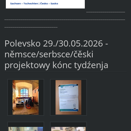
___________________
___________________________________________________________
__________________________
Polevsko 29./30.05.2026 -
němsce/serbsce/čěski
projektowy kónc tydźenja