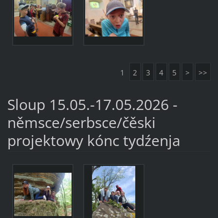
1
2
3
4
5
>
>>
Sloup 15.05.-17.05.2026 -
němsce/serbsce/čěski
projektowy kónc tydźenja