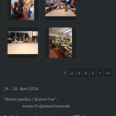
1
2
3
4
5
>
>>
24. - 26. April 2026
"Wólne jewišćo / Bühne Frei" -
prěni projektowy kónc
tydźenja /
erstes Projketwochenende