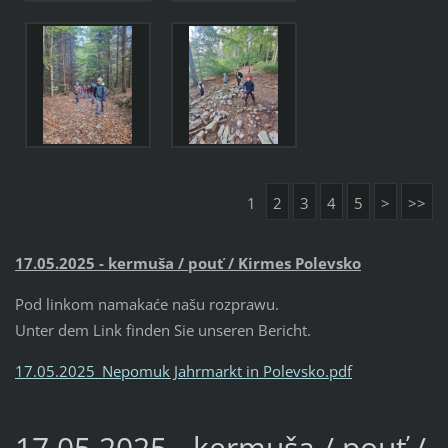
1
2
3
4
5
>
>>
17.05.2025 - kermuša / pouť / Kirmes Polevsko
Pod linkom namakaće našu rozprawu.
Unter dem Link finden Sie unseren Bericht.
17.05.2025_Nepomuk Jahrmarkt in Polevsko.pdf
17.05.2025 - kermuša / pouť /