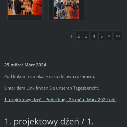
1
2
3
4
5
>
>>
25 měrc/ März 2024
Pod linkom namakaće našu dnjowu rozprawu.
Unter dem Link finden Sie unseren Tagesbericht.
1. projektowy dźeń - Projekttag - 25 měrc_März 2024.pdf
1. projektowy dźeń / 1.