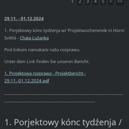
1
2
3
4
5
>
>>
29.11. - 01.12.2024
1. Porjektowy kónc tydźenja w/ Projektwochenende in Horní
Světlá -
Chata Lužanka
Pod linkom namakaće našu rozprawu.
Unter dem Link finden Sie unseren Bericht.
1. Projektowa rozprawa - Projektbericht -
29.11.-01.12.2024.pdf
___________________________________________________________
_____________________________________________
1. Porjektowy kónc tydźenja /