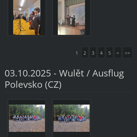
1
2
3
4
5
>
>>
03.10.2025 - Wulět / Ausflug
Polevsko (CZ)