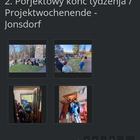
2. Porjektowy kónc tydźenja /
Projektwochenende -
Jonsdorf