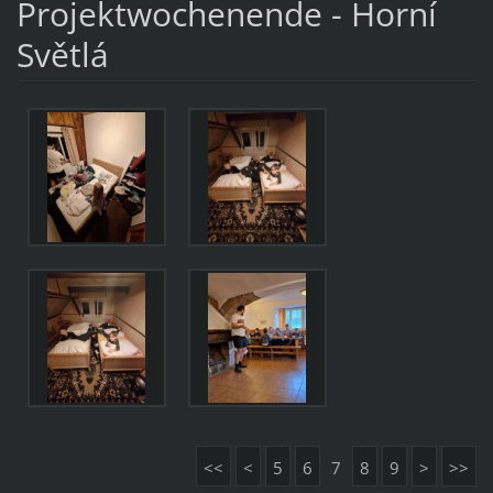
Projektwochenende - Horní
Světlá
<<
<
5
6
7
8
9
>
>>