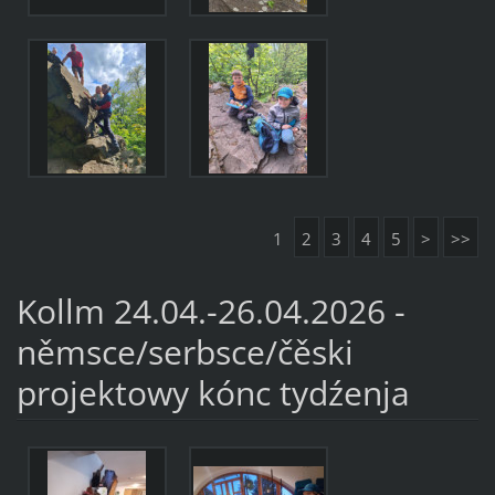
1
2
3
4
5
>
>>
Kollm 24.04.-26.04.2026 -
němsce/serbsce/čěski
projektowy kónc tydźenja