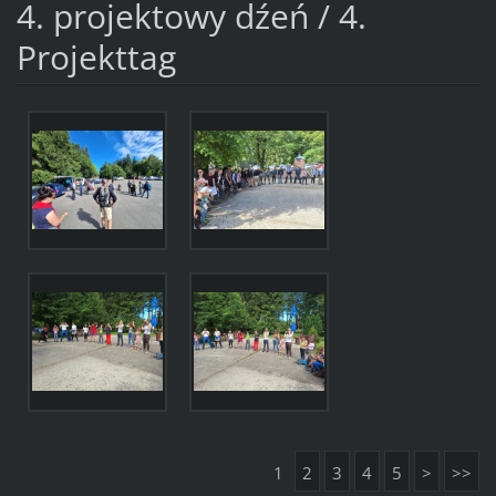
4. projektowy dźeń / 4.
Projekttag
1
2
3
4
5
>
>>