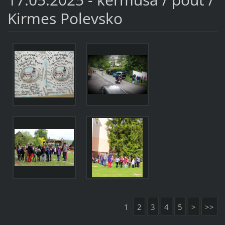
Kirmes Polevsko
1
2
3
4
5
>
>>