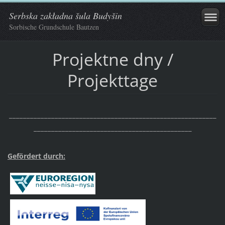
Serbska zakładna šula Budyšin
Sorbische Grundschule Bautzen
Projektne dny /
Projekttage
___________________________________________________________
_____________________________________________
Gefördert durch: