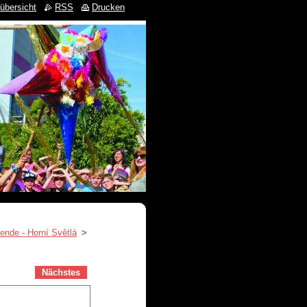
übersicht
RSS
Drucken
ende - Horní Světlá
>
Nächstes