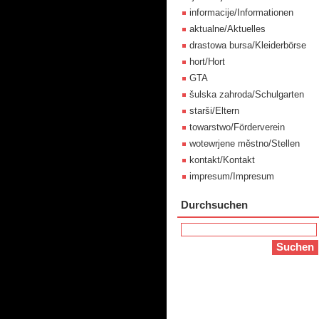
informacije/Informationen
aktualne/Aktuelles
drastowa bursa/Kleiderbörse
hort/Hort
GTA
šulska zahroda/Schulgarten
starši/Eltern
towarstwo/Förderverein
wotewrjene městno/Stellen
kontakt/Kontakt
impresum/Impresum
Durchsuchen