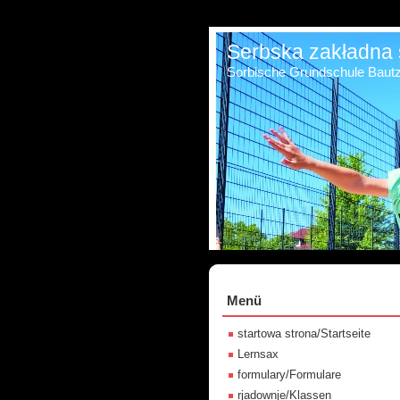
Serbska zakładna 
Sorbische Grundschule Baut
Menü
startowa strona/Startseite
Lernsax
formulary/Formulare
rjadownje/Klassen