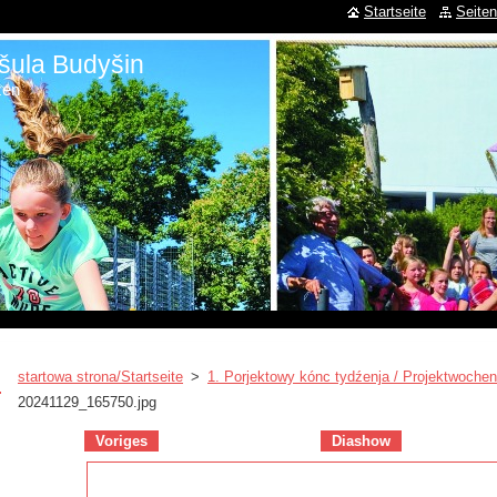
Startseite
Seiten
šula Budyšin
zen
startowa strona/Startseite
>
1. Porjektowy kónc tydźenja / Projektwochen
20241129_165750.jpg
Voriges
Diashow