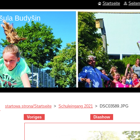
Startseite
Seiten
šula Budyšin
zen
startowa strona/Startseite
>
Schuleingang 2021
>
DSC03589.JPG
Voriges
Diashow