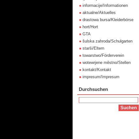
informacije/Informationen
aktualne/Aktuelles
drastowa bursa/Kleiderbörse
hort/Hort
GTA
šulska zahroda/Schulgarten
starši/Eltern
towarstwo/Förderverein
wotewrjene městno/Stellen
kontakt/Kontakt
impresum/Impresum
Durchsuchen