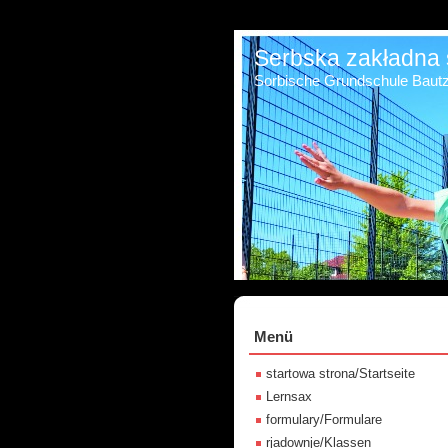
Serbska zakładna 
Sorbische Grundschule Baut
Menü
startowa strona/Startseite
Lernsax
formulary/Formulare
rjadownje/Klassen