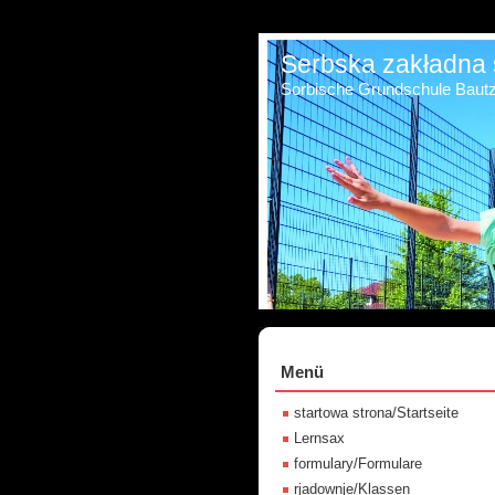
Serbska zakładna 
Sorbische Grundschule Baut
Menü
startowa strona/Startseite
Lernsax
formulary/Formulare
rjadownje/Klassen