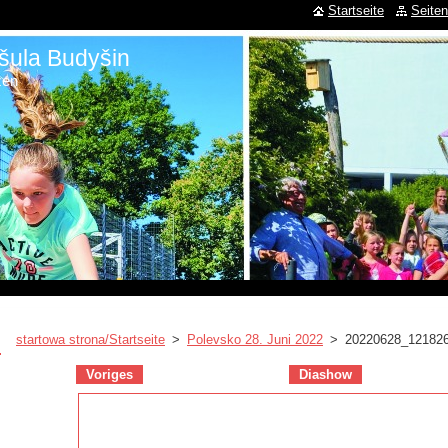
Startseite
Seiten
šula Budyšin
zen
startowa strona/Startseite
>
Polevsko 28. Juni 2022
>
20220628_121826
Voriges
Diashow