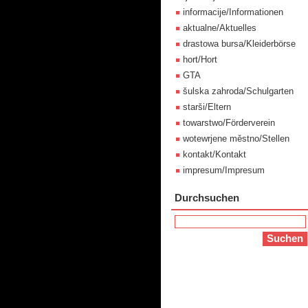
informacije/Informationen
aktualne/Aktuelles
drastowa bursa/Kleiderbörse
hort/Hort
GTA
šulska zahroda/Schulgarten
starši/Eltern
towarstwo/Förderverein
wotewrjene městno/Stellen
kontakt/Kontakt
impresum/Impresum
Durchsuchen