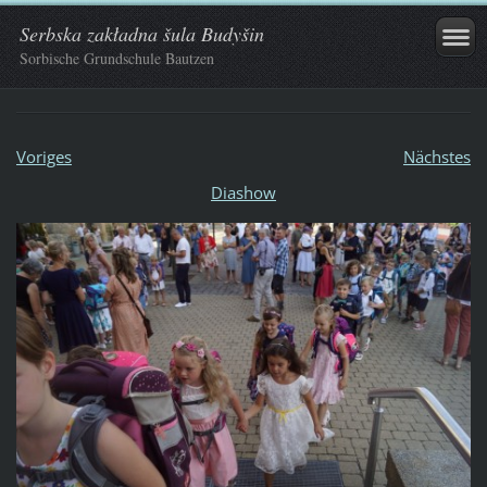
Serbska zakładna šula Budyšin
Sorbische Grundschule Bautzen
Voriges
Nächstes
Diashow