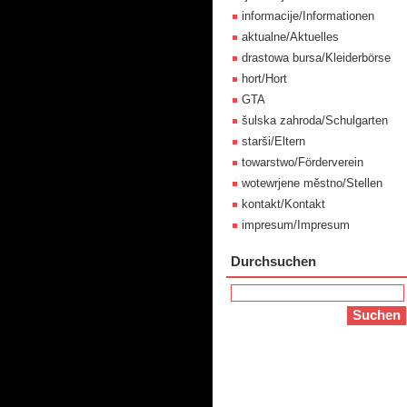
informacije/Informationen
aktualne/Aktuelles
drastowa bursa/Kleiderbörse
hort/Hort
GTA
šulska zahroda/Schulgarten
starši/Eltern
towarstwo/Förderverein
wotewrjene městno/Stellen
kontakt/Kontakt
impresum/Impresum
Durchsuchen