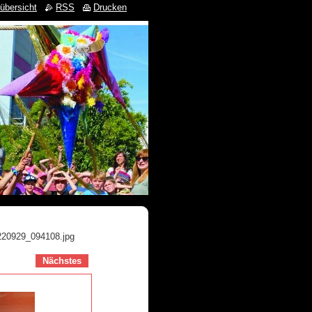
übersicht
RSS
Drucken
220929_094108.jpg
Nächstes