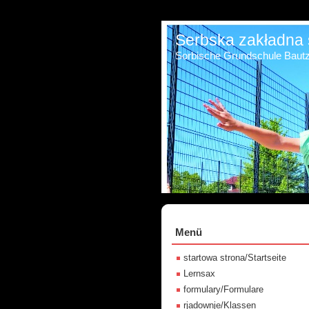
Serbska zakładna 
Sorbische Grundschule Baut
Menü
startowa strona/Startseite
Lernsax
formulary/Formulare
rjadownje/Klassen