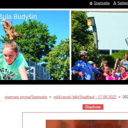
Startseite
Seiten
šula Budyšin
zen
startowa strona/Startseite
>
měšćanski běh/Stadtlauf - 17.09.2022
>
20
Diashow