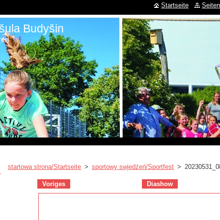
Startseite
Seiten
šula Budyšin
zen
startowa strona/Startseite
>
sportowy swjedźeń/Sportfest
>
20230531_0
Voriges
Diashow