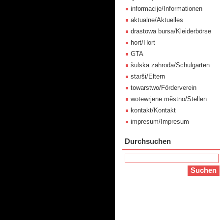
informacije/Informationen
aktualne/Aktuelles
drastowa bursa/Kleiderbörse
hort/Hort
GTA
šulska zahroda/Schulgarten
starši/Eltern
towarstwo/Förderverein
wotewrjene městno/Stellen
kontakt/Kontakt
impresum/Impresum
Durchsuchen