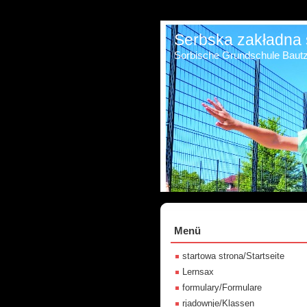
Serbska zakładna 
Sorbische Grundschule Baut
Menü
startowa strona/Startseite
Lernsax
formulary/Formulare
rjadownje/Klassen