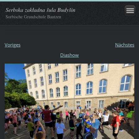
Serbska zakładna šula Budyšin
Sorbische Grundschule Bautzen
Voriges
Nächstes
Diashow