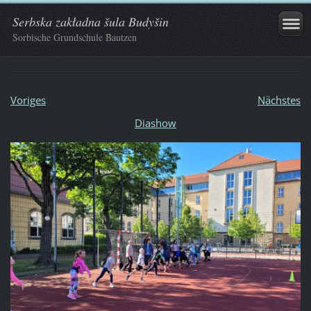
Serbska zakładna šula Budyšin
Sorbische Grundschule Bautzen
Voriges
Nächstes
Diashow