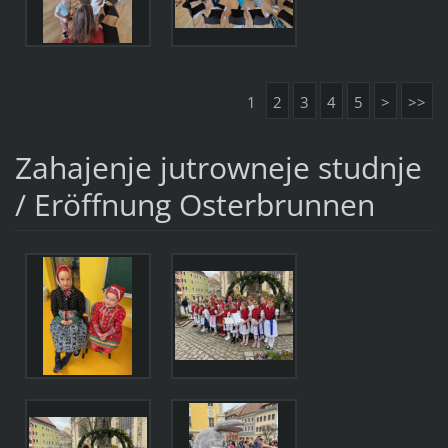
1
2
3
4
5
>
>>
Zahajenje jutrowneje studnje
/ Eröffnung Osterbrunnen