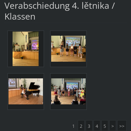
Verabschiedung 4. lětnika /
Klassen
1
2
3
4
5
>
>>