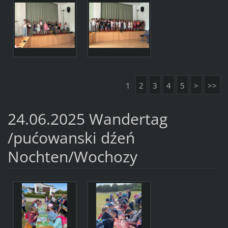
1
2
3
4
5
>
>>
24.06.2025 Wandertag
/pućowanski dźeń
Nochten/Wochozy