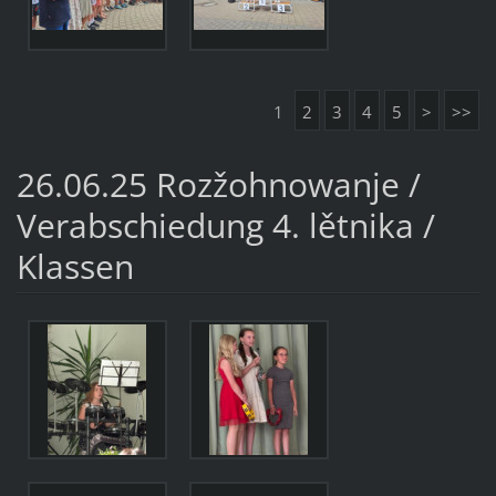
1
2
3
4
5
>
>>
26.06.25 Rozžohnowanje /
Verabschiedung 4. lětnika /
Klassen