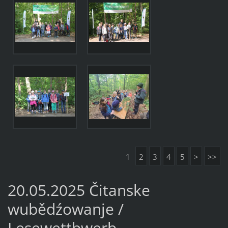
1
2
3
4
5
>
>>
20.05.2025 Čitanske
wubědźowanje /
Lesewettbwerb