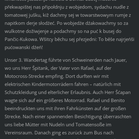
překwapištej nas připołdnju z wobjedom, sydachu nudle z
tomatowej jušku, kiž dachmy sej w towarstwowym rumje z
napitkom derje słodźeć. Po wobjedźe dźakowachmy so za
wulkotne dožiwjenje a podachmy so na puć k busej do
Pančic-Kukowa. Wšitcy běchu sej přezjedni: To běše najrjeńši
pućowanski dźeń!
Unser 3. Wandertag führte von Schweinerden nach Jauer,
wo uns Herr Špitank, der Vater von Rafael, auf der
Motocross-Strecke empfing. Dort durften wir mit
elektrischen Kindermotorrädern fahren – natürlich mit
Schutzkleidung und elterlicher Erlaubnis. Auch Herr Šćapan
wagte sich auf ein größeres Motorrad. Rafael und Benito
beeindruckten uns mit ihren Fahrkünsten auf der großen
Strecke. Nach einer spannenden Besichtigung überraschten
uns liebe Mütter mit Nudeln und Tomatensoße im
Vereinsraum. Danach ging es zurück zum Bus nach