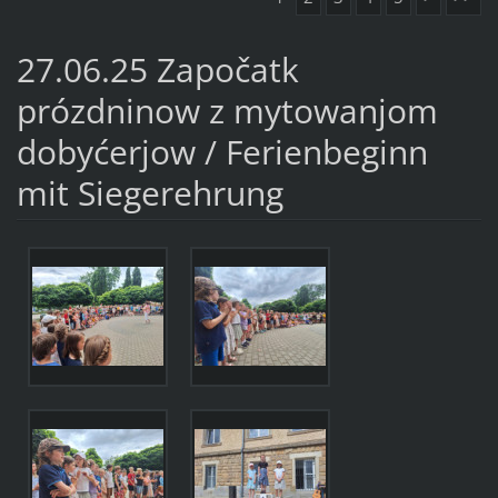
27.06.25 Započatk
prózdninow z mytowanjom
dobyćerjow / Ferienbeginn
mit Siegerehrung