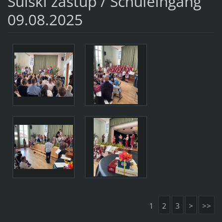
Šulski zastup / Schuleingang
09.08.2025
1
2
3
>
>>