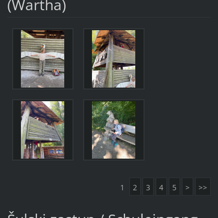
(Wartha)
1
2
3
4
5
>
>>