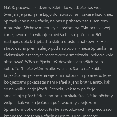
Naš 3. pućowanski dźeń w 3.lětniku wjedźeše nas wot
Swinjarnje přez rjane Lipjo do Jawory. Tam čakaše hižo knjez
Špitank (nan wot Rafaela) na nas a přihotowaše z Benitom
motorske. Běchmy mjenujcy z hosćom na “Motocrossowej
čarje Jawora”. Po witanju smědźachu so prěni zmužići
nastupić, dokelž trjebachu škitnu drastu a nahłownik. Hižo
startowachu prěni šulerjo pod nawodom knjeza Špitanka na
elektriskich dźěćacych motorskich a smědźachu někotre koła
absolować. Wězo mějachu tež dowolnosć staršich za to
sobu. To činješe wšěm wulke wjeselo. Samo naš kubłar
knjez Šćapan jědźeše na wjetšim motorskim po arealu. Mjez
kołojězbami pokazaštaj nam Rafael a jeho bratr Benito, kak
so na wulkej čarje jězdźi. Respekt, kak tam po čarje
smaleštaj a přez hórki z motorskim skakaštaj. Nětko běchmy
wćipni, kak wulka je čara a pućowachmy z knjezom
Špitankom dokowokoło. Při tym wobdźiwachmy přeco zaso
kmanosće jězdźenja Rafaela a Benita. Lubej maćerce