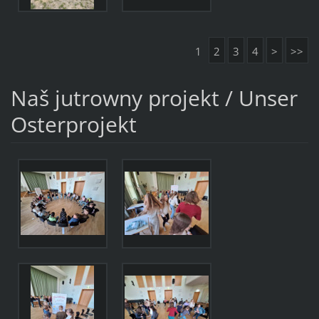
1
2
3
4
>
>>
Naš jutrowny projekt / Unser
Osterprojekt