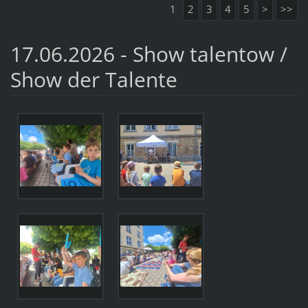
1
2
3
4
5
>
>>
17.06.2026 - Show talentow /
Show der Talente