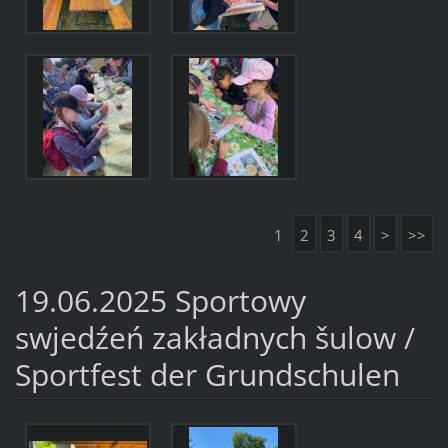
1
2
3
4
>
>>
19.06.2025 Sportowy
swjedźeń zakładnych šulow /
Sportfest der Grundschulen