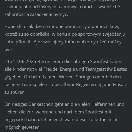
skakanju abo při lóštnych teamowych hrach – wšudźe bě
zahoritosć a zasadźenje pytnyć.
Hoberski dźak dźe na mnohe pomocnicy a pomocnikow,
kotrež su so doprědka, w běhu a po sportowym swjedźenju
sobu přimali. Bjez was njeby tutón wulkotny dźeń móžny
był!
11./12.06.2025 Bei unserem diesjährigen Sportfest haben
alle Kinder mit viel Freude, Energie und Teamgeist ihr Bestes
gegeben. Ob beim Laufen, Werfen, Springen oder bei den
lustigen Teamspielen – überall war Begeisterung und Einsatz
zu spüren.
Ein riesiges Dankeschön geht an die vielen Helferinnen und
Helfer, die vor, während und nach dem Sportfest mit
angepackt haben. Ohne euch wäre dieser tolle Tag nicht
möglich gewesen!