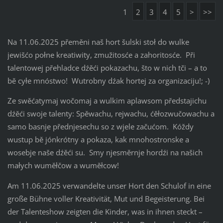
1
2
3
4
5
>
>>
Na 11.06.2025 přeměni naš hort šulski stoł do wulke
jewišćo połne kreatiwity, zmužitosće a zahoritosće. Při
talentowej přehladce dźěći pokazachu, što w nich tči – a to
bě cyłe mnóstwo! Wutrobny dźak hortej za organizaciju!; -)
Ze swěćatymaj wočomaj a wulkim aplawsom předstajichu
dźěći swoje talenty: Spěwachu, rejwachu, ćěłozwučowachu a
samo basnje přednjesechu so z wjele začućom. Kóždy
wustup bě jónkrótny a pokaza, kak mnohostronske a
wosebje naše dźěći su. Smy njesměrnje hordźi na našich
małych wuměłčow a wuměłcow!
Am 11.06.2025 verwandelte unser Hort den Schulof in eine
große Bühne voller Kreativität, Mut und Begeisterung. Bei
der Talenteshow zeigten die Kinder, was in ihnen steckt –