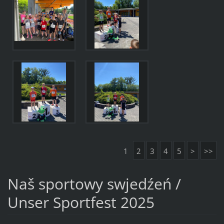
1
2
3
4
5
>
>>
Naš sportowy swjedźeń /
Unser Sportfest 2025