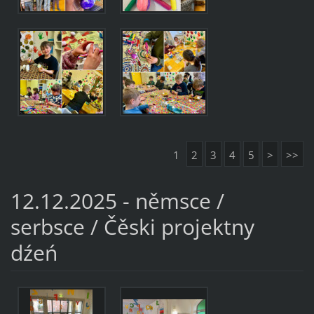
1
2
3
4
5
>
>>
12.12.2025 - němsce /
serbsce / Čěski projektny
dźeń