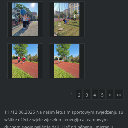
1
2
3
4
5
>
>>
11./12.06.2025 Na našim lětušim sportowym swjedźenju su
wšitke dźěći z wjele wjeselom, energiju a teamowym
duchom swoje najlěpše dali. Hač při běhanju, mjetanju,