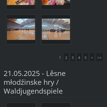
1
2
3
4
5
>
>>
21.05.2025 - Lěsne
młodźinske hry /
Waldjugendspiele