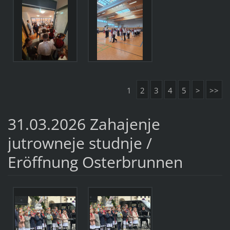
1
2
3
4
5
>
>>
31.03.2026 Zahajenje
jutrowneje studnje /
Eröffnung Osterbrunnen