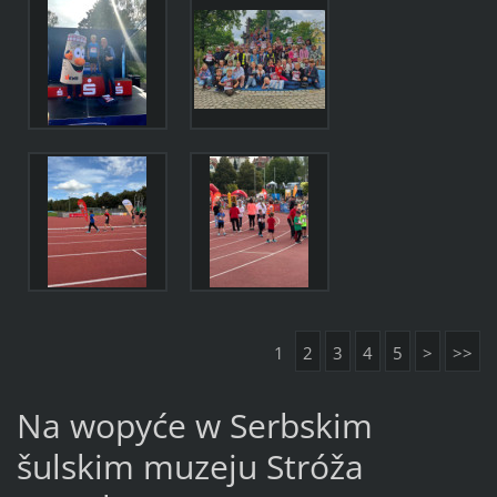
1
2
3
4
5
>
>>
Na wopyće w Serbskim
šulskim muzeju Stróža