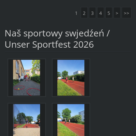
1
2
3
4
5
>
>>
Naš sportowy swjedźeń /
Unser Sportfest 2026