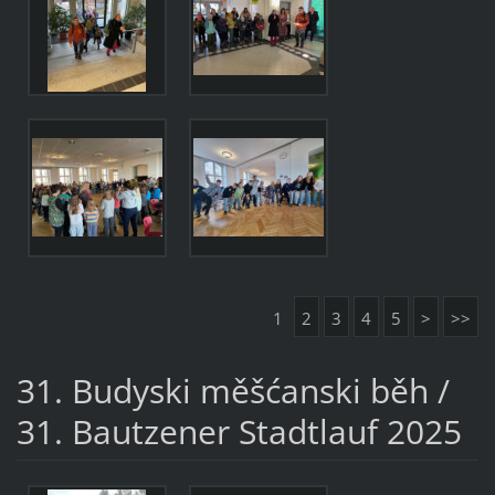
1
2
3
4
5
>
>>
31. Budyski měšćanski běh /
31. Bautzener Stadtlauf 2025