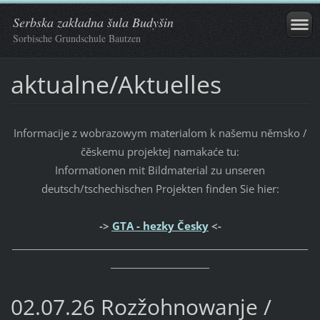
Serbska zakładna šula Budyšin
Sorbische Grundschule Bautzen
aktualne/Aktuelles
Informacije z wobrazowym materialom k našemu němsko /
čěskemu projektej namakaće tu:
Informationen mit Bildmaterial zu unseren
deutsch/tschechischen Projekten finden Sie hier:
->
GTA - hezky Česky
<-
_____________________________________________________________________
_______________________
02.07.26 Rozžohnowanje /