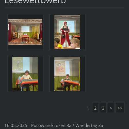
1
2
3
>
>>
16.05.2025 - Pućowanski dźeń 3a / Wandertag 3a