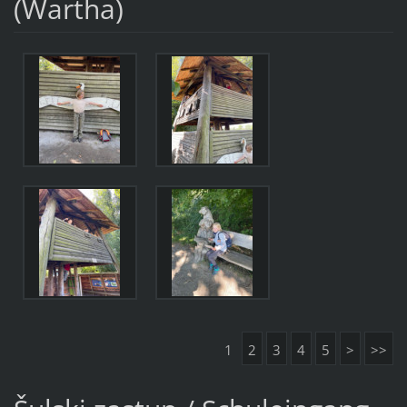
(Wartha)
1
2
3
4
5
>
>>