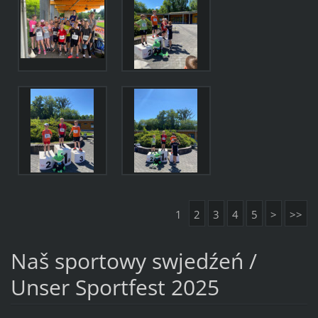
1
2
3
4
5
>
>>
Naš sportowy swjedźeń /
Unser Sportfest 2025