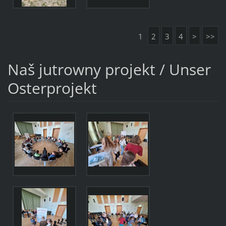
1
2
3
4
>
>>
Naš jutrowny projekt / Unser
Osterprojekt