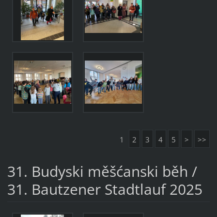
1
2
3
4
5
>
>>
31. Budyski měšćanski běh /
31. Bautzener Stadtlauf 2025