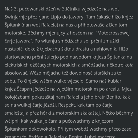
Naš 3. pućowanski dźeń w 3.lětniku wjedźeše nas wot
Swinjarnje přez rjane Lipjo do Jawory. Tam čakaše hižo knjez
Špitank (nan wot Rafaela) na nas a přihotowaše z Benitom
motorske. Běchmy mjenujcy z hosćom na “Motocrossowej
čarje Jawora”. Po witanju smědźachu so prěni zmužići
nastupić, dokelž trjebachu škitnu drastu a nahłownik. Hižo
startowachu prěni šulerjo pod nawodom knjeza Špitanka na
elektriskich dźěćacych motorskich a smědźachu někotre koła
absolować. Wězo mějachu tež dowolnosć staršich za to
sobu. To činješe wšěm wulke wjeselo. Samo naš kubłar
knjez Šćapan jědźeše na wjetšim motorskim po arealu. Mjez
kołojězbami pokazaštaj nam Rafael a jeho bratr Benito, kak
so na wulkej čarje jězdźi. Respekt, kak tam po čarje
smaleštaj a přez hórki z motorskim skakaštaj. Nětko běchmy
wćipni, kak wulka je čara a pućowachmy z knjezom
Špitankom dokowokoło. Při tym wobdźiwachmy přeco zaso
kmanosće jězdźenja Rafaela a Benita. Lubej maćerce