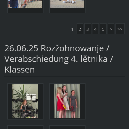
1
2
3
4
5
>
>>
26.06.25 Rozžohnowanje /
Verabschiedung 4. lětnika /
Klassen