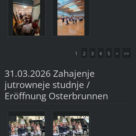
1
2
3
4
5
>
>>
31.03.2026 Zahajenje
jutrowneje studnje /
Eröffnung Osterbrunnen