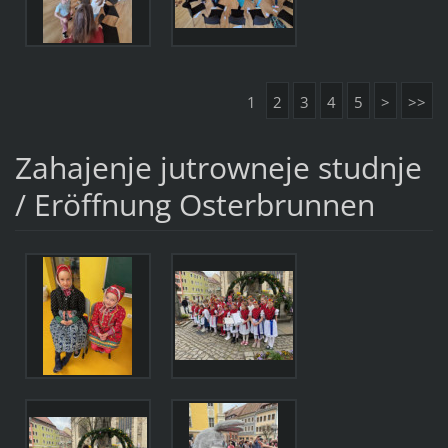
1
2
3
4
5
>
>>
Zahajenje jutrowneje studnje
/ Eröffnung Osterbrunnen