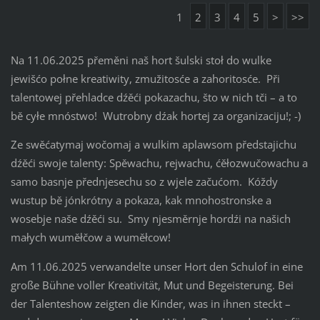
1
2
3
4
5
>
>>
Na 11.06.2025 přeměni naš hort šulski stoł do wulke
jewišćo połne kreatiwity, zmužitosće a zahoritosće. Při
talentowej přehladce dźěći pokazachu, što w nich tči – a to
bě cyłe mnóstwo! Wutrobny dźak hortej za organizaciju!; -)
Ze swěćatymaj wočomaj a wulkim aplawsom předstajichu
dźěći swoje talenty: Spěwachu, rejwachu, ćěłozwučowachu a
samo basnje přednjesechu so z wjele začućom. Kóždy
wustup bě jónkrótny a pokaza, kak mnohostronske a
wosebje naše dźěći su. Smy njesměrnje hordźi na našich
małych wuměłčow a wuměłcow!
Am 11.06.2025 verwandelte unser Hort den Schulof in eine
große Bühne voller Kreativität, Mut und Begeisterung. Bei
der Talenteshow zeigten die Kinder, was in ihnen steckt –