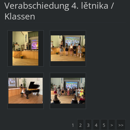
Verabschiedung 4. lětnika /
Klassen
1
2
3
4
5
>
>>