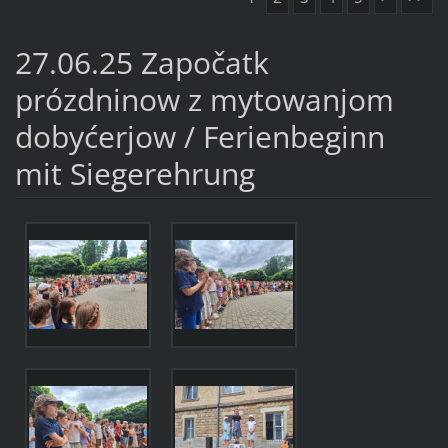
27.06.25 Započatk
prózdninow z mytowanjom
dobyćerjow / Ferienbeginn
mit Siegerehrung