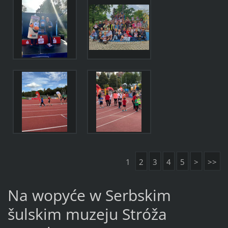
1
2
3
4
5
>
>>
Na wopyće w Serbskim
šulskim muzeju Stróža