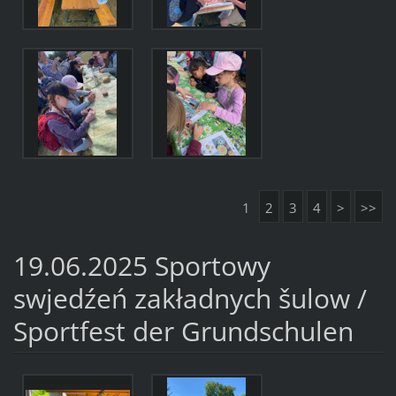
1
2
3
4
>
>>
19.06.2025 Sportowy
swjedźeń zakładnych šulow /
Sportfest der Grundschulen