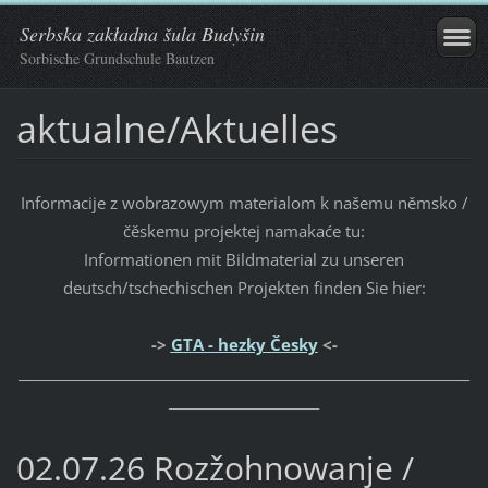
Serbska zakładna šula Budyšin
Sorbische Grundschule Bautzen
aktualne/Aktuelles
Informacije z wobrazowym materialom k našemu němsko /
čěskemu projektej namakaće tu:
Informationen mit Bildmaterial zu unseren
deutsch/tschechischen Projekten finden Sie hier:
->
GTA - hezky Česky
<-
_____________________________________________________________________
_______________________
02.07.26 Rozžohnowanje /