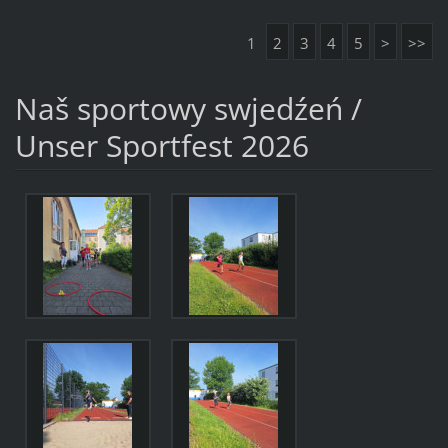
1
2
3
4
5
>
>>
Naš sportowy swjedźeń /
Unser Sportfest 2026