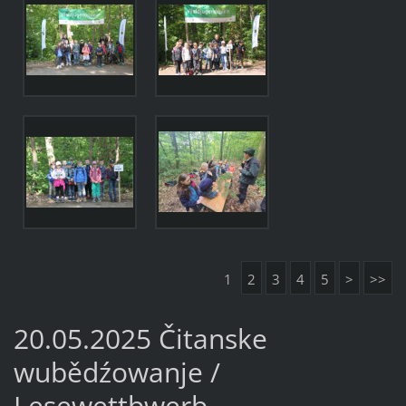
1
2
3
4
5
>
>>
20.05.2025 Čitanske
wubědźowanje /
Lesewettbwerb