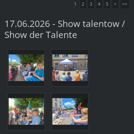
1
2
3
4
5
>
>>
17.06.2026 - Show talentow /
Show der Talente