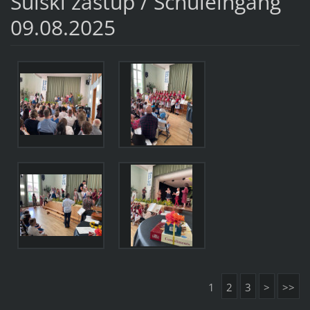
Šulski zastup / Schuleingang
09.08.2025
1
2
3
>
>>