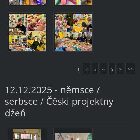
1
2
3
4
5
>
>>
12.12.2025 - němsce /
serbsce / Čěski projektny
dźeń