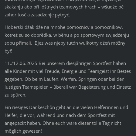
skakanju abo při lóštnych teamowych hrach – wšudźe bě
zahoritosć a zasadźenje pytnyć.
Hoberski dźak dźe na mnohe pomocnicy a pomocnikow,
kotrež su so doprědka, w běhu a po sportowym swjedźenju
sobu přimali. Bjez was njeby tutón wulkotny dźeń móžny
był!
11./12.06.2025 Bei unserem diesjährigen Sportfest haben
alle Kinder mit viel Freude, Energie und Teamgeist ihr Bestes
gegeben. Ob beim Laufen, Werfen, Springen oder bei den
lustigen Teamspielen – überall war Begeisterung und Einsatz
zu spüren.
Ein riesiges Dankeschön geht an die vielen Helferinnen und
Helfer, die vor, während und nach dem Sportfest mit
angepackt haben. Ohne euch wäre dieser tolle Tag nicht
möglich gewesen!