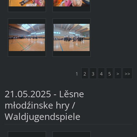
1
2
3
4
5
>
>>
21.05.2025 - Lěsne
młodźinske hry /
Waldjugendspiele