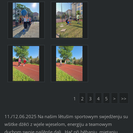
1
2
3
4
5
>
>>
11./12.06.2025 Na našim lětušim sportowym swjedźenju su
wšitke dźěći z wjele wjeselom, energiju a teamowym
duchom swoje najlěpše dali. Hač při běhanju, mjetanju,