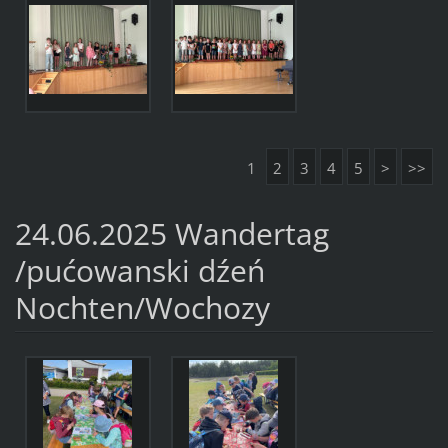
1
2
3
4
5
>
>>
24.06.2025 Wandertag
/pućowanski dźeń
Nochten/Wochozy