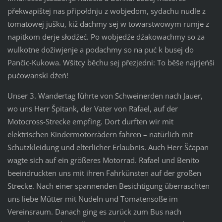
překwapištej nas připołdnju z wobjedom, sydachu nudle z
tomatowej jušku, kiž dachmy sej w towarstwowym rumje z
napitkom derje słodźeć. Po wobjedźe dźakowachmy so za
wulkotne dožiwjenje a podachmy so na puć k busej do
Pančic-Kukowa. Wšitcy běchu sej přezjedni: To běše najrjeńši
pućowanski dźeń!
Unser 3. Wandertag führte von Schweinerden nach Jauer,
wo uns Herr Špitank, der Vater von Rafael, auf der
Motocross-Strecke empfing. Dort durften wir mit
elektrischen Kindermotorrädern fahren – natürlich mit
Schutzkleidung und elterlicher Erlaubnis. Auch Herr Šćapan
wagte sich auf ein größeres Motorrad. Rafael und Benito
beeindruckten uns mit ihren Fahrkünsten auf der großen
Strecke. Nach einer spannenden Besichtigung überraschten
uns liebe Mütter mit Nudeln und Tomatensoße im
Vereinsraum. Danach ging es zurück zum Bus nach