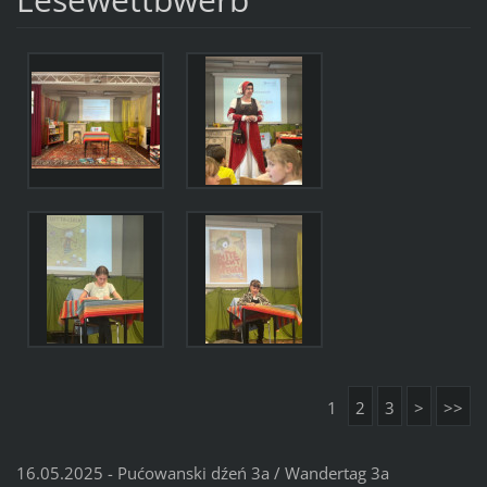
1
2
3
>
>>
16.05.2025 - Pućowanski dźeń 3a / Wandertag 3a